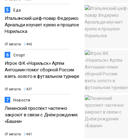
5
Еда
Итальянский шеф-повар Федерико
Арнальди изучает кухню и прошлое
Норильска
07 августа
446
6
Спорт
Игрок ФК «Норильск» Артём
Антошкин помог сборной России
взять золото в футзальном турнире
07 августа
437
7
Новости
Ленинский проспект частично
закроют в связи с Днём рождения
«Башни»
07 августа
461