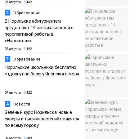
07 августа
442
2
Образование
В Норильске абитуриентам
предлагают 14 специальностей с
перспективой работы в
«Норникеле»
07 августа
462
3
Образование
Норильские школьники бесплатно
отдохнут на берегу Японского моря
07 августа
422
4
Новости
Зелёный курс Норильска: новые
скверы и тысячи растений появятся
по всему городу
07 августа
389