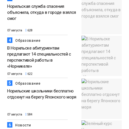
Норильская служба спасения
объяснила, откуда в городе взялся
смог
07 августа
628
4
Образование
В Норильске абитуриентам
предлагают 14 специальностей с
перспективой работы в
«Норникеле»
07 августа
622
5
Образование
Норильские школьники бесплатно
отдохнут на берегу Японского моря
07 августа
584
6
Новости