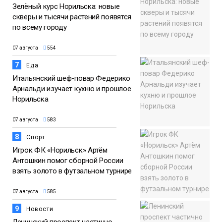
Зелёный курс Норильска: новые
скверы и тысячи растений появятся
по всему городу
07 августа
554
7
Еда
Итальянский шеф-повар Федерико
Арнальди изучает кухню и прошлое
Норильска
07 августа
583
8
Спорт
Игрок ФК «Норильск» Артём
Антошкин помог сборной России
взять золото в футзальном турнире
07 августа
585
9
Новости
Ленинский проспект частично