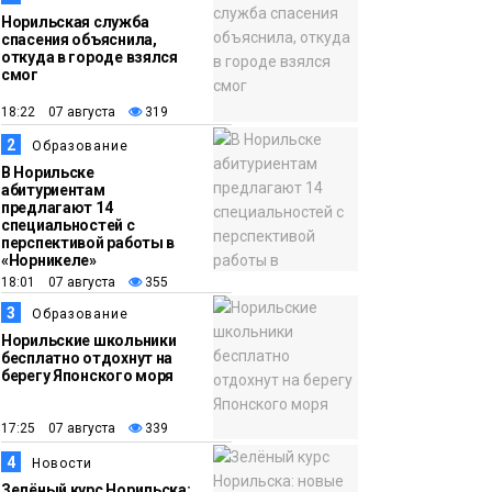
Норильская служба
спасения объяснила,
откуда в городе взялся
смог
18:22 07 августа
319
2
Образование
В Норильске
абитуриентам
предлагают 14
специальностей с
перспективой работы в
«Норникеле»
18:01 07 августа
355
3
Образование
Норильские школьники
бесплатно отдохнут на
берегу Японского моря
17:25 07 августа
339
4
Новости
Зелёный курс Норильска: