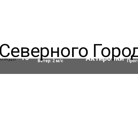
Влажность:
98
%
Акти
10
°C
Ветер:
2
м/с
Прог