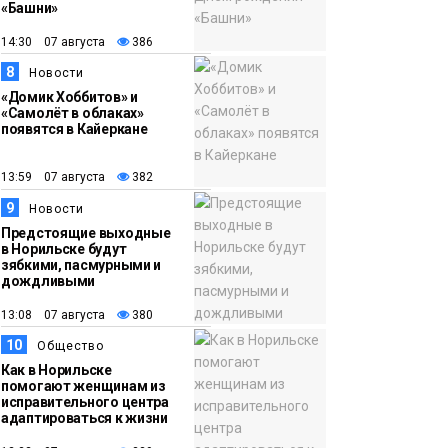
«Башни»
14:30 07 августа
386
8
Новости
«Домик Хоббитов» и
«Самолёт в облаках»
появятся в Кайеркане
13:59 07 августа
382
9
Новости
Предстоящие выходные
в Норильске будут
зябкими, пасмурными и
дождливыми
13:08 07 августа
380
10
Общество
Как в Норильске
помогают женщинам из
исправительного центра
адаптироваться к жизни