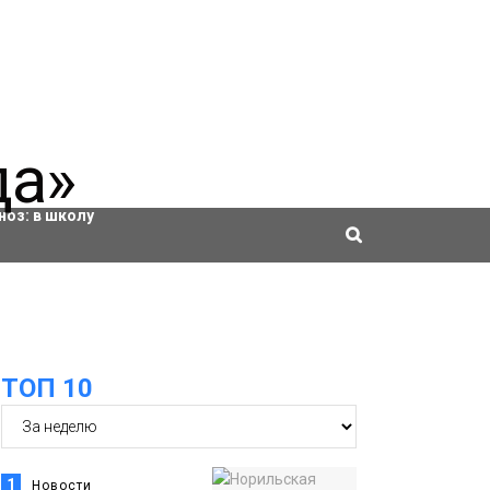
ровки
ноз:
в школу
ТОП 10
1
Новости