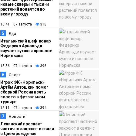
новые скверы и тысячи
растений появятся по
всему городу
16:41 07 августа
318
5
Еда
Итальянский шеф-повар
Федерико Арнальди
изучает кухню и прошлое
Норильска
15:56 07 августа
396
6
Спорт
Игрок ФК «Норильск»
Артём Антошкин помог
сборной России взять
золото в футзальном
турнире
15:11 07 августа
394
7
Новости
Ленинский проспект
частично закроют в связи
с Днём рождения