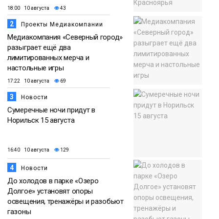
18:00 10 августа
43
2
Проекты Медиакомпании
Медиакомпания «Северный город»
разыграет ещё два
лимитированных мерча и
настольные игры
17:22 10 августа
69
3
Новости
Сумеречные ночи придут в
Норильск 15 августа
16:40 10 августа
129
4
Новости
До холодов в парке «Озеро
Долгое» установят опоры
освещения, тренажёры и разобьют
газоны