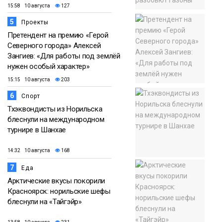
15:58 10 августа
127
5
Проекты
Претендент на премию «Герой
Северного города» Алексей
Зангиев: «Для работы под землёй
нужен особый характер»
15:15 10 августа
203
6
Спорт
Тхэквондисты из Норильска
блеснули на международном
турнире в Шанхае
14:32 10 августа
168
7
Еда
Арктические вкусы покорили
Красноярск: норильские шефы
блеснули на «Тайгэйр»