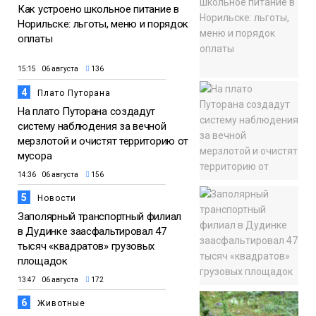
Как устроено школьное питание в
Норильске: льготы, меню и порядок
оплаты
15:15 06 августа
136
4
Плато Путорана
На плато Путорана создадут
систему наблюдения за вечной
мерзлотой и очистят территорию от
мусора
14:36 06 августа
156
5
Новости
Заполярный транспортный филиал
в Дудинке заасфальтировал 47
тысяч «квадратов» грузовых
площадок
13:47 06 августа
172
6
Животные