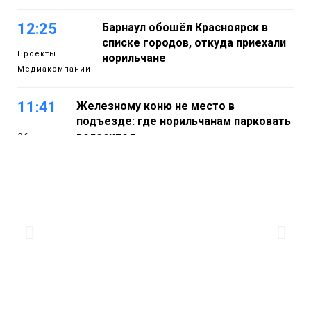
12:25
Барнаул обошёл Красноярск в
списке городов, откуда приехали
Проекты
норильчане
Медиакомпании
11:41
Железному коню не место в
подъезде: где норильчанам парковать
велосипед
Общество
11:04
Преподаватель норильской «художки»
стала призёром международного
конкурса
Культура
10:19
Иллюминация «Сказочный лес» в
Норильске зажжётся 10 августа
Новости