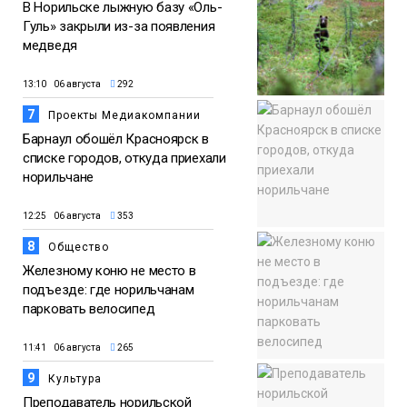
В Норильске лыжную базу «Оль-
Гуль» закрыли из-за появления
медведя
13:10 06 августа
292
7
Проекты Медиакомпании
Барнаул обошёл Красноярск в
списке городов, откуда приехали
норильчане
12:25 06 августа
353
8
Общество
Железному коню не место в
подъезде: где норильчанам
парковать велосипед
11:41 06 августа
265
9
Культура
Преподаватель норильской