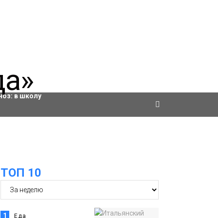
ровки
ноз:
в школу
ТОП 10
1
Еда