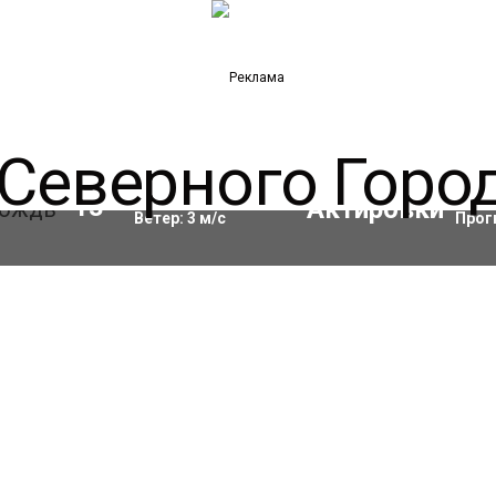
Влажность:
86
%
Акти
13
°C
Ветер:
3
м/с
Прог