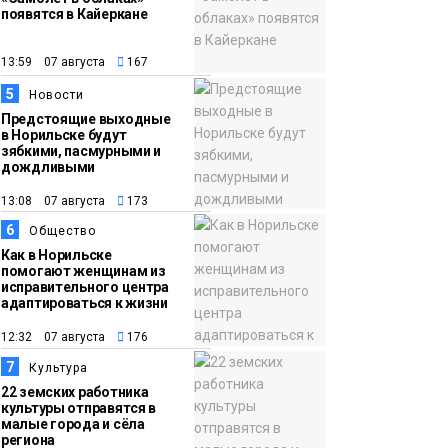
появятся в Кайеркане
13:59 07 августа
167
5
Новости
Предстоящие выходные
в Норильске будут
зябкими, пасмурными и
дождливыми
13:08 07 августа
173
6
Общество
Как в Норильске
помогают женщинам из
исправительного центра
адаптироваться к жизни
12:32 07 августа
176
7
Культура
22 земских работника
культуры отправятся в
малые города и сёла
региона