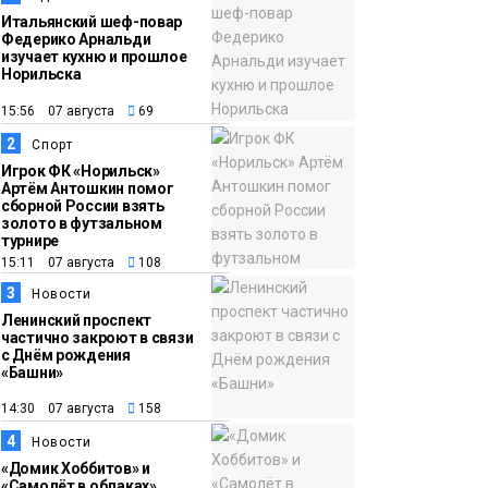
Итальянский шеф-повар
Федерико Арнальди
изучает кухню и прошлое
Норильска
15:56 07 августа
69
2
Спорт
Игрок ФК «Норильск»
Артём Антошкин помог
сборной России взять
золото в футзальном
турнире
15:11 07 августа
108
3
Новости
Ленинский проспект
частично закроют в связи
с Днём рождения
«Башни»
14:30 07 августа
158
4
Новости
«Домик Хоббитов» и
«Самолёт в облаках»