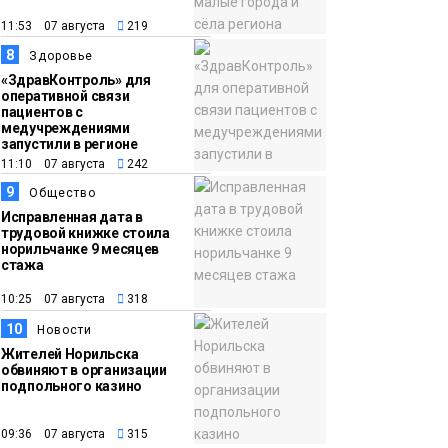
11:53 07 августа
219
8
Здоровье
«ЗдравКонтроль» для
оперативной связи
пациентов с
медучреждениями
запустили в регионе
11:10 07 августа
242
9
Общество
Исправленная дата в
трудовой книжке стоила
норильчанке 9 месяцев
стажа
10:25 07 августа
318
10
Новости
Жителей Норильска
обвиняют в организации
подпольного казино
09:36 07 августа
315