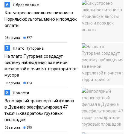
6
Образование
Как устроено школьное питание в
Норильске: льготы, меню и порядок
оплаты
06 августа
377
7
Плато Путорана
На плато Путорана создадут
систему наблюдения за вечной
мерзлотой и очистят территорию от
мусора
06 августа
423
8
Новости
Заполярный транспортный филиал
в Дудинке заасфальтировал 47
тысяч «квадратов» грузовых
площадок
06 августа
395