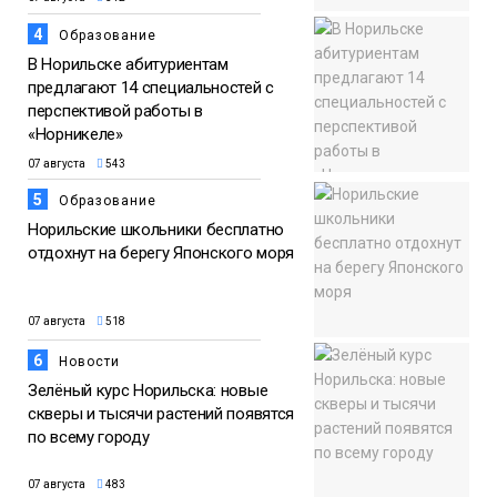
4
Образование
В Норильске абитуриентам
предлагают 14 специальностей с
перспективой работы в
«Норникеле»
07 августа
543
5
Образование
Норильские школьники бесплатно
отдохнут на берегу Японского моря
07 августа
518
6
Новости
Зелёный курс Норильска: новые
скверы и тысячи растений появятся
по всему городу
07 августа
483