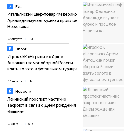
7
Еда
Итальянский шеф-повар Федерико
Арнальди изучает кухню и прошлое
Норильска
07 августа
523
8
Спорт
Игрок ФК «Норильск» Артём
Антошкин помог сборной России
взять золото в футзальном турнире
07 августа
514
9
Новости
Ленинский проспект частично
закроют в связи с Днём рождения
«Башни»
07 августа
606