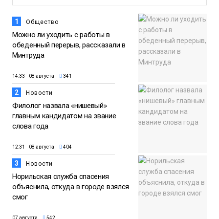
1
Общество
Можно ли уходить с работы в
обеденный перерыв, рассказали в
Минтруда
14:33 08 августа
341
2
Новости
Филолог назвала «нишевый»
главным кандидатом на звание
слова года
12:31 08 августа
404
3
Новости
Норильская служба спасения
объяснила, откуда в городе взялся
смог
07 августа
542