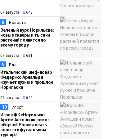
07 августа
643
8
Новости
Зелёный курс Норильска:
новые скверы и тысячи
растений появятся по
всему городу
07 августа
631
9
Еда
Итальянский шеф-повар
Федерико Арнальди
изучает кухню и прошлое
Норильска
07 августа
642
10
Спорт
Игрок ФК «Норильск»
Артём Антошкин помог
сборной России взять
золото в футзальном
турнире