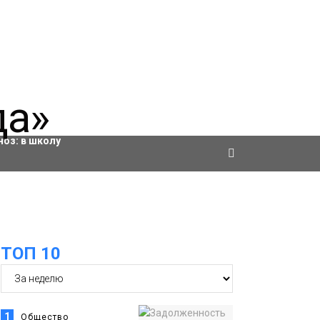
ровки
ноз:
в школу
ТОП 10
1
Общество