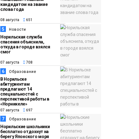
кандидатом на звание
слова года
08 августа
651
5
Новости
Норильская служба
спасения объяснила,
откуда в городе взялся
смог
07 августа
708
6
Образование
В Норильске
абитуриентам
предлагают 14
специальностей с
перспективой работы в
«Норникеле»
07 августа
697
7
Образование
Норильские школьники
бесплатно отдохнут на
берегу Японского моря