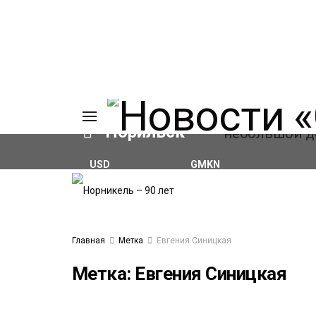
Норильск
USD
GMKN
₽82.17
(+0.93%)
₽124.64
(+0.52%)
ИЯ
А
Ы
А
Главная
Метка
Евгения Синицкая
ОВАНИЕ
ОВ
Метка:
Евгения Синицкая