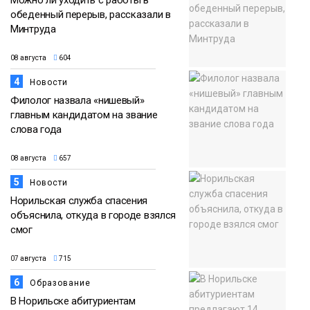
обеденный перерыв, рассказали в
Минтруда
08 августа
604
4
Новости
Филолог назвала «нишевый»
главным кандидатом на звание
слова года
08 августа
657
5
Новости
Норильская служба спасения
объяснила, откуда в городе взялся
смог
07 августа
715
6
Образование
В Норильске абитуриентам