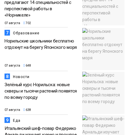
предлагают 14 специальностей с
перспективой работы в
«Норникеле»
07 августа
702
7
Образование
Норильские школьники бесплатно
отдохнут на берегу Японского моря
07 августа
648
8
Новости
Зелёный курс Норильска: новые
скверы и тысячи растений появятся
по всему городу
07 августа
638
9
Еда
Итальянский шеф-повар Федерико
Арнальди изучает кухню и прошлое