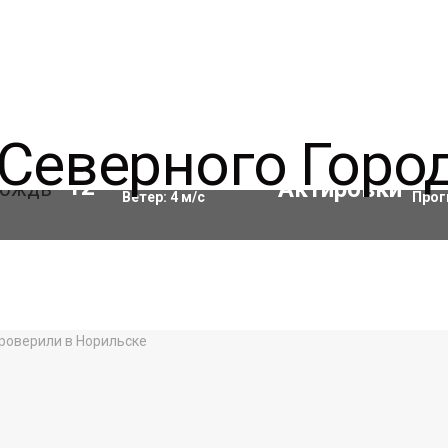
Влажность:
93
%
Акти
12
°C
Ветер:
4
м/с
Прог