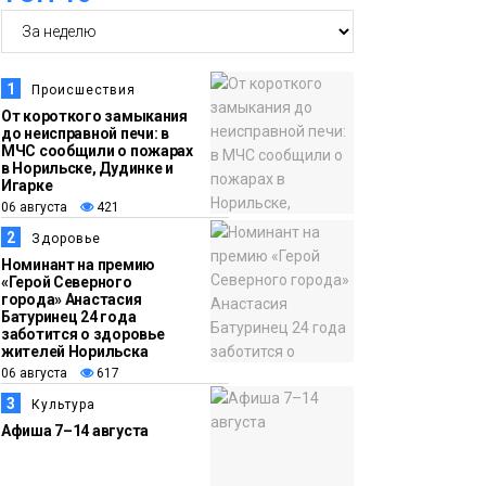
14:36
На плато Путорана
06 августа
создадут систему
1
Происшествия
наблюдения за вечной
От короткого замыкания
мерзлотой и очистят
до неисправной печи: в
Плато
МЧС сообщили о пожарах
территорию от мусора
Путорана
в Норильске, Дудинке и
Игарке
06 августа
421
13:47
Заполярный
2
Здоровье
06 августа
транспортный филиал
Номинант на премию
в Дудинке
«Герой Северного
города» Анастасия
заасфальтировал 47
Батуринец 24 года
тысяч «квадратов»
заботится о здоровье
жителей Норильска
грузовых площадок
Новости
06 августа
617
3
Культура
13:10
В Норильске лыжную
Афиша 7–14 августа
06 августа
базу «Оль-Гуль»
закрыли из-за