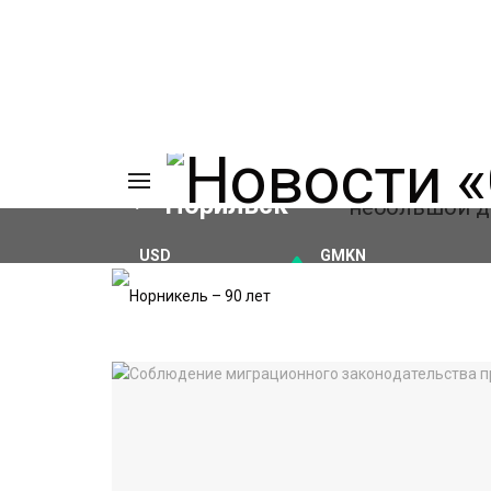
Норильск
USD
GMKN
₽81.41
(+0.59%)
₽127.86
(+0.28%)
ИЯ
А
Ы
А
ОВАНИЕ
ЛОВ