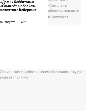
«Домик Хоббитов» и
«Самолёт в облаках»
появятся в Кайеркане
07 августа
452