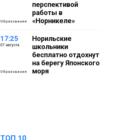
перспективой
работы в
«Норникеле»
Образование
17:25
Норильские
07 августа
школьники
бесплатно отдохнут
на берегу Японского
моря
Образование
16:41
Зелёный курс
07 августа
Норильска: новые
скверы и тысячи
растений появятся по
всему городу
Новости
ТОП 10
15:56
Итальянский шеф-