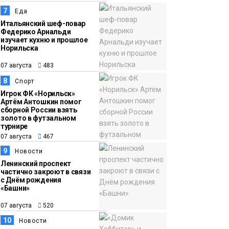
7
Еда
Итальянский шеф-повар
Федерико Арнальди
изучает кухню и прошлое
Норильска
07 августа
483
8
Спорт
Игрок ФК «Норильск»
Артём Антошкин помог
сборной России взять
золото в футзальном
турнире
07 августа
467
9
Новости
Ленинский проспект
частично закроют в связи
с Днём рождения
«Башни»
07 августа
520
10
Новости