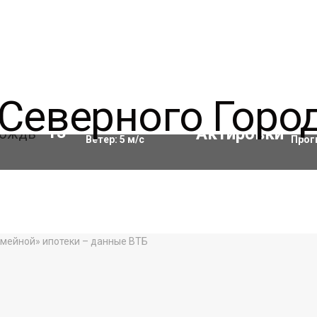
Влажность:
69
%
Акти
13
°C
Ветер:
5
м/с
Прог