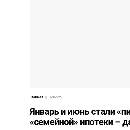
53)
558)
Главная
Новости
Январь и июнь стали «
«семейной» ипотеки – 