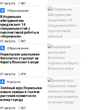
13:59
«Домик Хоббитов» и
07 августа
481
07 августа
«Самолёт в облаках»
4
Образование
появятся в Кайеркане
Новости
В Норильске
абитуриентам
предлагают 14
специальностей с
перспективой работы в
«Норникеле»
07 августа
497
5
Образование
Норильские школьники
бесплатно отдохнут на
берегу Японского моря
07 августа
478
6
Новости
Зелёный курс Норильска:
новые скверы и тысячи
растений появятся по
всему городу
07 августа
427