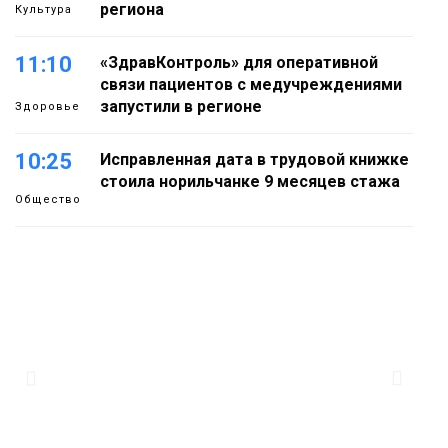
региона
Культура
11:10
«ЗдравКонтроль» для оперативной
связи пациентов с медучреждениями
запустили в регионе
Здоровье
10:25
Исправленная дата в трудовой книжке
стоила норильчанке 9 месяцев стажа
Общество
09:36
Жителей Норильска обвиняют в
организации подпольного казино
Новости
18:25
От короткого замыкания до
неисправной печи: в МЧС сообщили
06 августа
о пожарах в Норильске, Дудинке и
Игарке
Происшествия