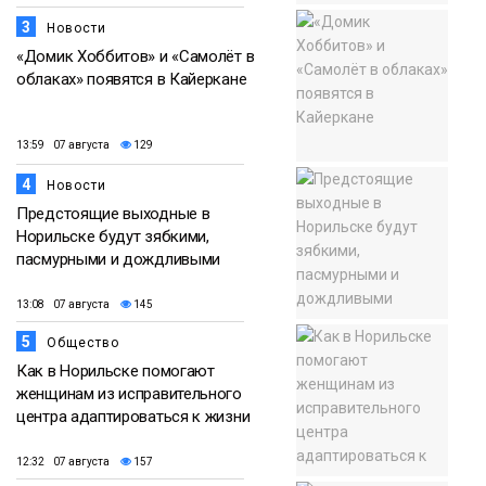
3
Новости
«Домик Хоббитов» и «Самолёт в
облаках» появятся в Кайеркане
13:59 07 августа
129
4
Новости
Предстоящие выходные в
Норильске будут зябкими,
пасмурными и дождливыми
13:08 07 августа
145
5
Общество
Как в Норильске помогают
женщинам из исправительного
центра адаптироваться к жизни
12:32 07 августа
157