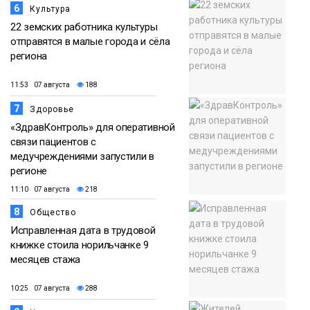
6
Культура
22 земских работника культуры
отправятся в малые города и сёла
региона
11:53 07 августа
188
7
Здоровье
«ЗдравКонтроль» для оперативной
связи пациентов с
медучреждениями запустили в
регионе
11:10 07 августа
218
8
Общество
Исправленная дата в трудовой
книжке стоила норильчанке 9
месяцев стажа
10:25 07 августа
288