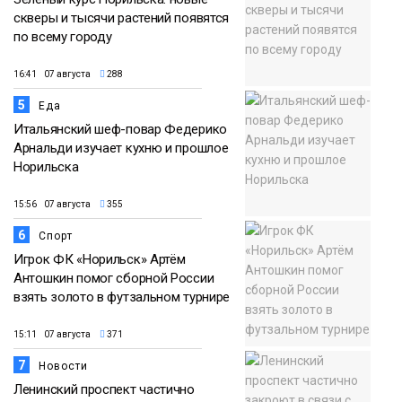
скверы и тысячи растений появятся
по всему городу
16:41 07 августа
288
5
Еда
Итальянский шеф-повар Федерико
Арнальди изучает кухню и прошлое
Норильска
15:56 07 августа
355
6
Спорт
Игрок ФК «Норильск» Артём
Антошкин помог сборной России
взять золото в футзальном турнире
15:11 07 августа
371
7
Новости
Ленинский проспект частично