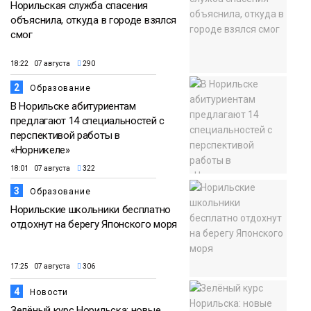
Норильская служба спасения
объяснила, откуда в городе взялся
смог
18:22 07 августа
290
2
Образование
В Норильске абитуриентам
предлагают 14 специальностей с
перспективой работы в
«Норникеле»
18:01 07 августа
322
3
Образование
Норильские школьники бесплатно
отдохнут на берегу Японского моря
17:25 07 августа
306
4
Новости
Зелёный курс Норильска: новые