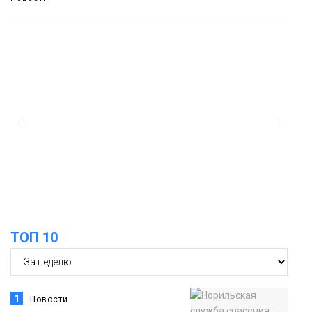
13:08
Предстоящие выходные в Норильске
будут зябкими, пасмурными и
дождливыми
Новости
12:32
Как в Норильске помогают женщинам
из исправительного центра
адаптироваться к жизни
Общество
ТОП 10
1
Новости