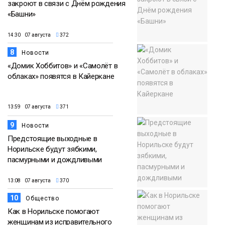
закроют в связи с Днём рождения
«Башни»
14:30 07 августа
372
8
Новости
«Домик Хоббитов» и «Самолёт в
облаках» появятся в Кайеркане
13:59 07 августа
371
9
Новости
Предстоящие выходные в
Норильске будут зябкими,
пасмурными и дождливыми
13:08 07 августа
370
10
Общество
Как в Норильске помогают
женщинам из исправительного