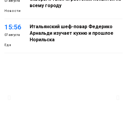
07 августа
всему городу
Новости
15:56
Итальянский шеф-повар Федерико
Арнальди изучает кухню и прошлое
07 августа
Норильска
Еда
15:11
Игрок ФК «Норильск» Артём Антошкин
помог сборной России взять золото в
07 августа
футзальном турнире
Спорт
14:30
Ленинский проспект частично закроют
в связи с Днём рождения «Башни»
07 августа
Новости
13:59
«Домик Хоббитов» и «Самолёт в