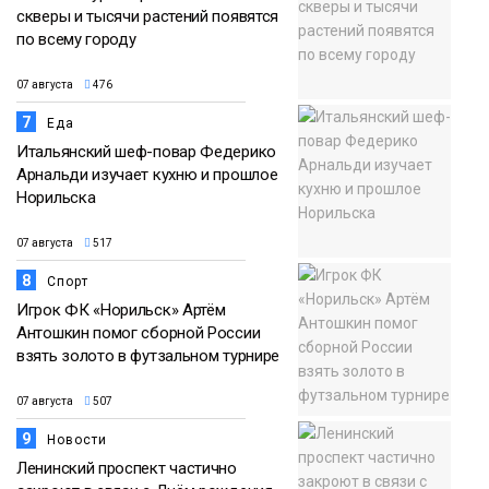
скверы и тысячи растений появятся
по всему городу
07 августа
476
7
Еда
Итальянский шеф-повар Федерико
Арнальди изучает кухню и прошлое
Норильска
07 августа
517
8
Спорт
Игрок ФК «Норильск» Артём
Антошкин помог сборной России
взять золото в футзальном турнире
07 августа
507
9
Новости
Ленинский проспект частично