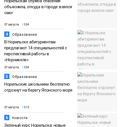
Норильская служба спасения
объяснила, откуда в городе взялся
смог
07 августа
534
4
Образование
В Норильске абитуриентам
предлагают 14 специальностей с
перспективой работы в
«Норникеле»
07 августа
534
5
Образование
Норильские школьники бесплатно
отдохнут на берегу Японского моря
07 августа
513
6
Новости
Зелёный курс Норильска: новые