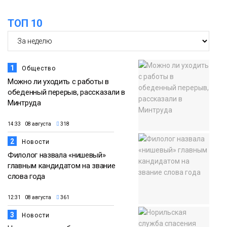
облаках» появятся в Кайеркане
07 августа
ТОП 10
Новости
1
Общество
Можно ли уходить с работы в
обеденный перерыв, рассказали в
Минтруда
14:33 08 августа
318
2
Новости
Филолог назвала «нишевый»
главным кандидатом на звание
слова года
12:31 08 августа
361
3
Новости