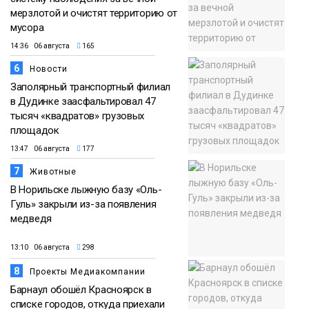
мерзлотой и очистят территорию от
мусора
14:36 06 августа
165
6
Новости
Заполярный транспортный филиал
в Дудинке заасфальтировал 47
тысяч «квадратов» грузовых
площадок
13:47 06 августа
177
7
Животные
В Норильске лыжную базу «Оль-
Гуль» закрыли из-за появления
медведя
13:10 06 августа
298
8
Проекты Медиакомпании
Барнаул обошёл Красноярск в
списке городов, откуда приехали