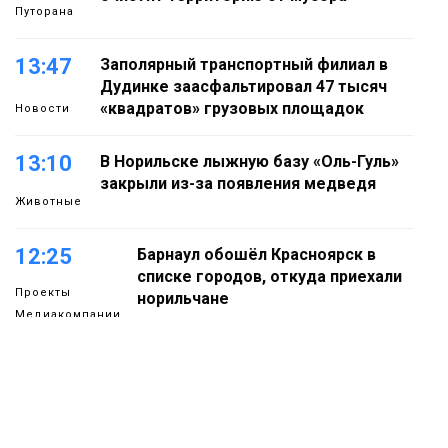
Путорана
13:47
Заполярный транспортный филиал в
Дудинке заасфальтировал 47 тысяч
«квадратов» грузовых площадок
Новости
13:10
В Норильске лыжную базу «Оль-Гуль»
закрыли из-за появления медведя
Животные
12:25
Барнаул обошёл Красноярск в
списке городов, откуда приехали
Проекты
норильчане
Медиакомпании
11:41
Железному коню не место в
подъезде: где норильчанам парковать
велосипед
Общество