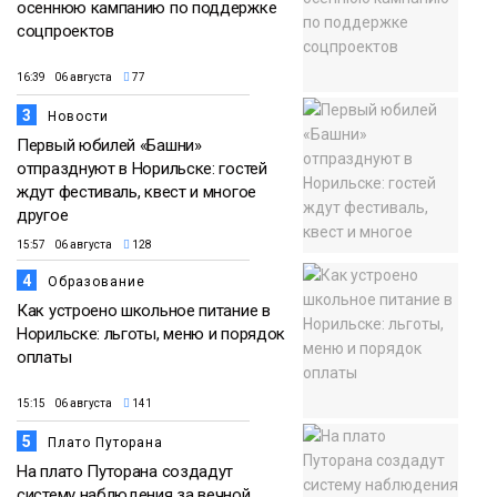
осеннюю кампанию по поддержке
соцпроектов
16:39 06 августа
77
3
Новости
Первый юбилей «Башни»
отпразднуют в Норильске: гостей
ждут фестиваль, квест и многое
другое
15:57 06 августа
128
4
Образование
Как устроено школьное питание в
Норильске: льготы, меню и порядок
оплаты
15:15 06 августа
141
5
Плато Путорана
На плато Путорана создадут
систему наблюдения за вечной