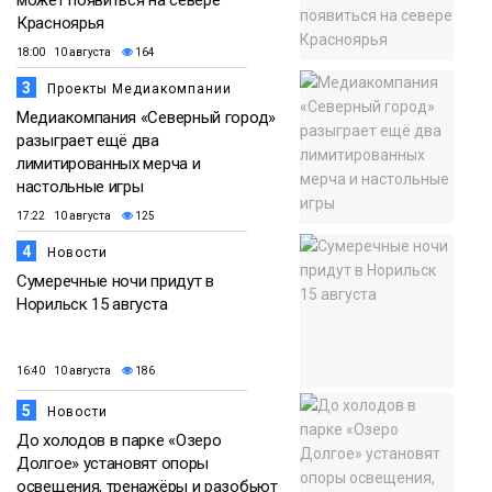
может появиться на севере
Красноярья
18:00 10 августа
164
3
Проекты Медиакомпании
Медиакомпания «Северный город»
разыграет ещё два
лимитированных мерча и
настольные игры
17:22 10 августа
125
4
Новости
Сумеречные ночи придут в
Норильск 15 августа
16:40 10 августа
186
5
Новости
До холодов в парке «Озеро
Долгое» установят опоры
освещения, тренажёры и разобьют