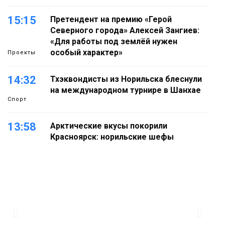
15:15
Претендент на премию «Герой
Северного города» Алексей Зангиев:
«Для работы под землёй нужен
особый характер»
Проекты
14:32
Тхэквондисты из Норильска блеснули
на международном турнире в Шанхае
Спорт
13:58
Арктические вкусы покорили
Красноярск: норильские шефы
блеснули на «Тайгэйр»
Еда
13:10
Рабочая неделя с 10 по 14 августа
будет солнечной и тёплой
Новости
12:33
Прокуратура проверяет инцидент с