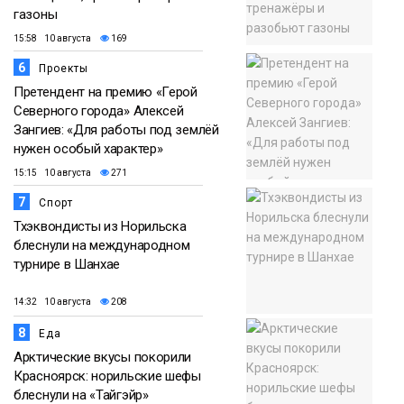
газоны
15:58 10 августа
169
6
Проекты
Претендент на премию «Герой
Северного города» Алексей
Зангиев: «Для работы под землёй
нужен особый характер»
15:15 10 августа
271
7
Спорт
Тхэквондисты из Норильска
блеснули на международном
турнире в Шанхае
14:32 10 августа
208
8
Еда
Арктические вкусы покорили
Красноярск: норильские шефы
блеснули на «Тайгэйр»