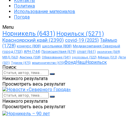
Контакты
Политика
Использование материалов
Погода
Menu
Норникель
(6431)
Норильск
(5271)
Красноярский край
(2390)
covid-19
(2025)
Таймыр
(1728)
конкурс
(808)
школьники
(808)
Медиакомпания Северный
город
(753)
АРН
(744)
Происшествия
(679)
спорт
(661)
экология
(569)
МВД
(562)
Арктика
(558)
Образование
(541)
здоровье
(522)
Афиша
(512)
Дети
ФондНашНорильск
(501)
Туризм
(475)
мошенничество
(470)
Поиск:
Никакого результата
Просмотреть весь результат
Никакого результата
Просмотреть весь результат