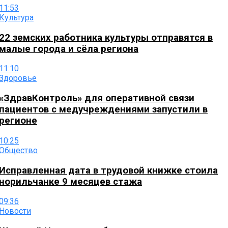
11:53
Культура
22 земских работника культуры отправятся в
малые города и сёла региона
11:10
Здоровье
«ЗдравКонтроль» для оперативной связи
пациентов с медучреждениями запустили в
регионе
10:25
Общество
Исправленная дата в трудовой книжке стоила
норильчанке 9 месяцев стажа
09:36
Новости