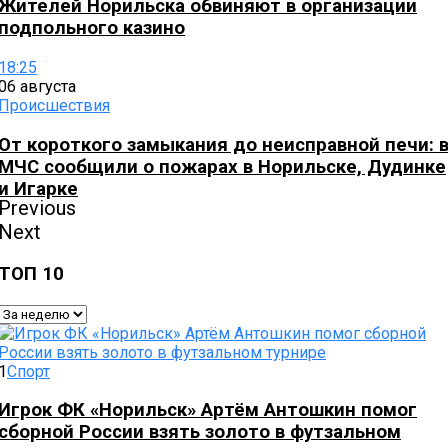
Жителей Норильска обвиняют в организации
подпольного казино
18:25
06 августа
Происшествия
От короткого замыкания до неисправной печи: 
МЧС сообщили о пожарах в Норильске, Дудинке
и Игарке
Previous
Next
ТОП 10
1
Спорт
Игрок ФК «Норильск» Артём Антошкин помог
сборной России взять золото в футзальном