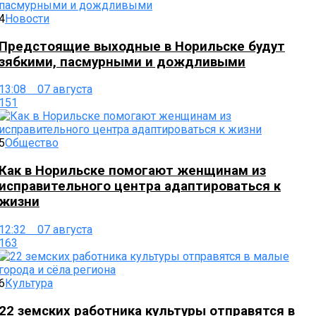
4
Новости
Предстоящие выходные в Норильске будут
зябкими, пасмурными и дождливыми
13:08 07 августа
151
5
Общество
Как в Норильске помогают женщинам из
исправительного центра адаптироваться к
жизни
12:32 07 августа
163
6
Культура
22 земских работника культуры отправятся в