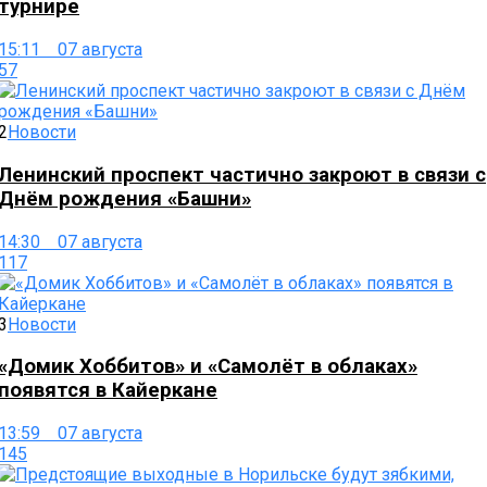
турнире
15:11 07 августа
57
2
Новости
Ленинский проспект частично закроют в связи с
Днём рождения «Башни»
14:30 07 августа
117
3
Новости
«Домик Хоббитов» и «Самолёт в облаках»
появятся в Кайеркане
13:59 07 августа
145