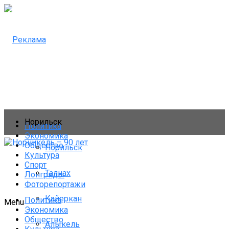
Норильск
Политика
Экономика
Общество
Норильск
Культура
Спорт
Талнах
Лонгриды
Фоторепортажи
Кайеркан
Политика
Menu
Экономика
Общество
Алыкель