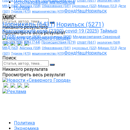
город
(753)
АРН
(744)
Происшествия
(679)
спорт
(661)
экология
(569)
Использование материалов
МВД
(562)
Арктика
(558)
Образование
(541)
здоровье
(522)
Афиша
(512)
Дети
Погода
ФондНашНорильск
(501)
Туризм
(475)
мошенничество
(470)
Поиск:
Menu
Норникель
(6431)
Норильск
(5271)
Никакого результата
Красноярский край
(2390)
covid-19
(2025)
Таймыр
Просмотреть весь результат
(1728)
конкурс
(808)
школьники
(808)
Медиакомпания Северный
город
(753)
АРН
(744)
Происшествия
(679)
спорт
(661)
экология
(569)
МВД
(562)
Арктика
(558)
Образование
(541)
здоровье
(522)
Афиша
(512)
Дети
ФондНашНорильск
(501)
Туризм
(475)
мошенничество
(470)
Поиск:
Никакого результата
Просмотреть весь результат
Политика
Экономика