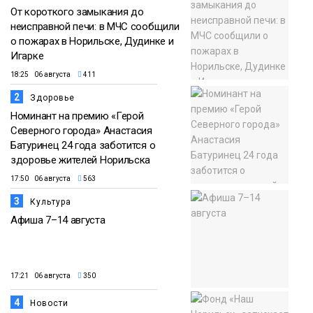
От короткого замыкания до
неисправной печи: в МЧС сообщили
о пожарах в Норильске, Дудинке и
Игарке
18:25 06 августа
411
2
Здоровье
Номинант на премию «Герой
Северного города» Анастасия
Батуринец 24 года заботится о
здоровье жителей Норильска
17:50 06 августа
563
3
Культура
Афиша 7–14 августа
17:21 06 августа
350
4
Новости