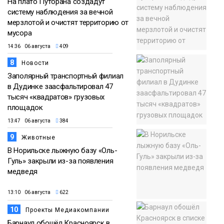
На плато Путорана создадут
систему наблюдения за вечной
мерзлотой и очистят территорию от
мусора
14:36 06 августа
409
8
Новости
Заполярный транспортный филиал
в Дудинке заасфальтировал 47
тысяч «квадратов» грузовых
площадок
13:47 06 августа
384
9
Животные
В Норильске лыжную базу «Оль-
Гуль» закрыли из-за появления
медведя
13:10 06 августа
622
10
Проекты Медиакомпании
Барнаул обошёл Красноярск в