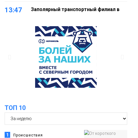
13:47
Заполярный транспортный филиал в
Дудинке заасфальтировал 47 тысяч
«квадратов» грузовых площадок
Новости
13:10
В Норильске лыжную базу «Оль-Гуль»
закрыли из-за появления медведя
Животные
12:25
Барнаул обошёл Красноярск в
списке городов, откуда приехали
Проекты
норильчане
Медиакомпании
ТОП 10
1
Происшествия