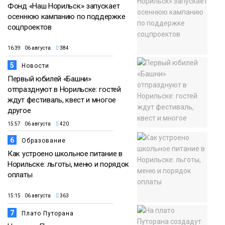
Фонд «Наш Норильск» запускает
осеннюю кампанию по поддержке
соцпроектов
16:39 06 августа
384
5
Новости
Первый юбилей «Башни»
отпразднуют в Норильске: гостей
ждут фестиваль, квест и многое
другое
15:57 06 августа
420
6
Образование
Как устроено школьное питание в
Норильске: льготы, меню и порядок
оплаты
15:15 06 августа
363
7
Плато Путорана