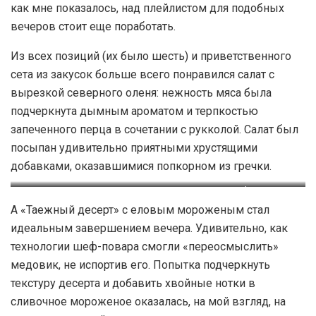
как мне показалось, над плейлистом для подобных
вечеров стоит еще поработать.
Из всех позиций (их было шесть) и приветственного
сета из закусок больше всего понравился салат с
вырезкой северного оленя: нежность мяса была
подчеркнута дымным ароматом и терпкостью
запеченного перца в сочетании с рукколой. Салат был
посыпан удивительно приятными хрустящими
добавками, оказавшимися попкорном из гречки.
Салат с вырезкой северного
Таежный десерт. Фото: Алана
А «Таежный десерт» с еловым мороженым стал
оленя. Фото: Алана Улубиева
Улубиева
идеальным завершением вечера. Удивительно, как
технологии шеф-повара смогли «переосмыслить»
медовик, не испортив его. Попытка подчеркнуть
текстуру десерта и добавить хвойные нотки в
сливочное мороженое оказалась, на мой взгляд, на