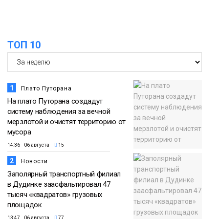
ТОП 10
1
Плато Путорана
На плато Путорана создадут
систему наблюдения за вечной
мерзлотой и очистят территорию от
мусора
14:36 06 августа
15
2
Новости
Заполярный транспортный филиал
в Дудинке заасфальтировал 47
тысяч «квадратов» грузовых
площадок
13:47 06 августа
77