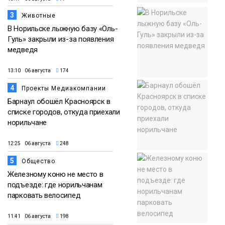
3
Животные
В Норильске лыжную базу «Оль-
Гуль» закрыли из-за появления
медведя
13:10 06 августа
174
4
Проекты Медиакомпании
Барнаул обошёл Красноярск в
списке городов, откуда приехали
норильчане
12:25 06 августа
248
5
Общество
Железному коню не место в
подъезде: где норильчанам
парковать велосипед
11:41 06 августа
198