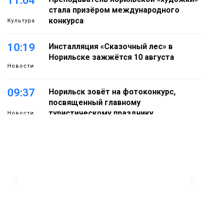
11:04
стала призёром международного
конкурса
Культура
10:19
Инсталляция «Сказочный лес» в
Норильске зажжётся 10 августа
Новости
09:37
Норильск зовёт на фотоконкурс,
посвященный главному
туристическому празднику
Новости
18:22
Синоптики предупредили о ливнях,
граде и шквалистом ветре на юге
05 августа
Таймыра
17:37
Акцию «Помоги пойти учиться»
запустили в Молодёжном центре
05 августа
Общество