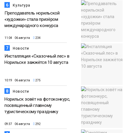
6
Культура
Преподаватель норильской
«художки» стала призёром
международного конкурса
11:04 06 августа
234
7
Новости
Инсталляция «Сказочный лес» в
Норильске зажжётся 10 августа
10:19 06 августа
275
8
Новости
Норильск зовёт на фотоконкурс,
посвященный главному
туристическому празднику
09:37 06 августа
292