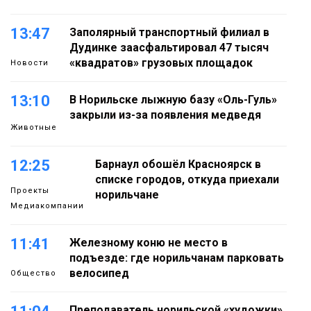
13:47
Заполярный транспортный филиал в
Дудинке заасфальтировал 47 тысяч
«квадратов» грузовых площадок
Новости
13:10
В Норильске лыжную базу «Оль-Гуль»
закрыли из-за появления медведя
Животные
12:25
Барнаул обошёл Красноярск в
списке городов, откуда приехали
Проекты
норильчане
Медиакомпании
11:41
Железному коню не место в
подъезде: где норильчанам парковать
велосипед
Общество
Преподаватель норильской «художки»