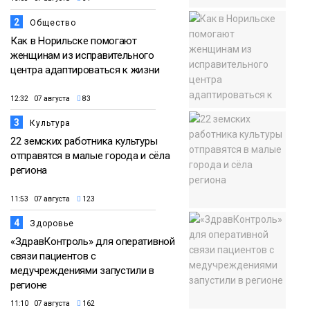
2
Общество
Как в Норильске помогают
женщинам из исправительного
центра адаптироваться к жизни
12:32 07 августа
83
3
Культура
22 земских работника культуры
отправятся в малые города и сёла
региона
11:53 07 августа
123
4
Здоровье
«ЗдравКонтроль» для оперативной
связи пациентов с
медучреждениями запустили в
регионе
11:10 07 августа
162