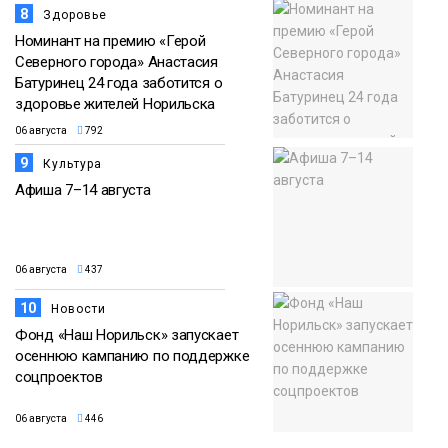
8
Здоровье
Номинант на премию «Герой
Северного города» Анастасия
Батуринец 24 года заботится о
здоровье жителей Норильска
06 августа
792
9
Культура
Афиша 7–14 августа
06 августа
437
10
Новости
Фонд «Наш Норильск» запускает
осеннюю кампанию по поддержке
соцпроектов
06 августа
446