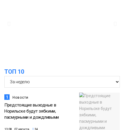
17:21
Афиша 7–14 августа
06 августа
Культура
16:39
Фонд «Наш Норильск» запускает
осеннюю кампанию по поддержке
06 августа
соцпроектов
Новости
ТОП 10
1
Новости
Предстоящие выходные в
Норильске будут зябкими,
пасмурными и дождливыми
13:08 07 августа
34