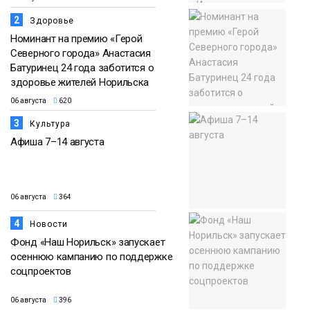
2
Здоровье
Номинант на премию «Герой
Северного города» Анастасия
Батуринец 24 года заботится о
здоровье жителей Норильска
06 августа
620
3
Культура
Афиша 7–14 августа
06 августа
364
4
Новости
Фонд «Наш Норильск» запускает
осеннюю кампанию по поддержке
соцпроектов
06 августа
396