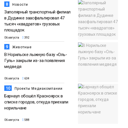
8
Новости
Заполярный транспортный филиал
в Дудинке заасфальтировал 47
тысяч «квадратов» грузовых
площадок
06 августа
392
9
Животные
В Норильске лыжную базу «Оль-
Гуль» закрыли из-за появления
медведя
06 августа
634
10
Проекты Медиакомпании
Барнаул обошёл Красноярск в
списке городов, откуда приехали
норильчане
06 августа
588