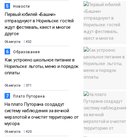
5
Новости
Первый юбилей «Башни»
отпразднуют в Норильске: гостей
ждут фестиваль, квест и многое
другое
06 августа
432
6
Образование
Как устроено школьное питание в
Норильске: льготы, меню и порядок
оплаты
06 августа
371
7
Плато Путорана
На плато Путорана создадут
систему наблюдения за вечной
мерзлотой и очистят территорию от
мусора
06 августа
420