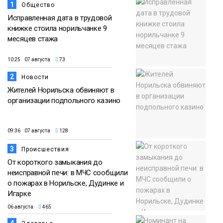
1
Общество
Исправленная дата в трудовой
книжке стоила норильчанке 9
месяцев стажа
10:25 07 августа
73
2
Новости
Жителей Норильска обвиняют в
организации подпольного казино
09:36 07 августа
128
3
Происшествия
От короткого замыкания до
неисправной печи: в МЧС сообщили
о пожарах в Норильске, Дудинке и
Игарке
06 августа
465
4