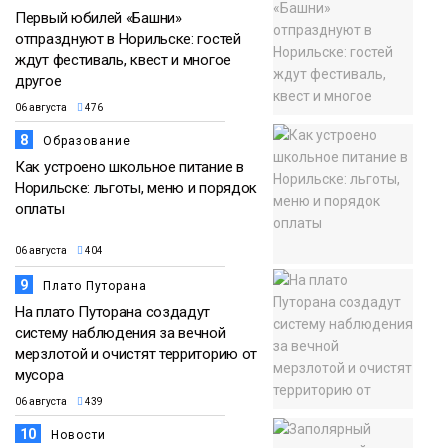
Первый юбилей «Башни»
отпразднуют в Норильске: гостей
ждут фестиваль, квест и многое
другое
06 августа
476
8
Образование
Как устроено школьное питание в
Норильске: льготы, меню и порядок
оплаты
06 августа
404
9
Плато Путорана
На плато Путорана создадут
систему наблюдения за вечной
мерзлотой и очистят территорию от
мусора
06 августа
439
10
Новости