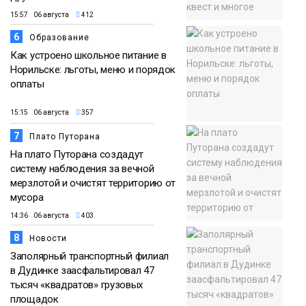
15:57 06 августа
412
6
Образование
Как устроено школьное питание в
Норильске: льготы, меню и порядок
оплаты
15:15 06 августа
357
7
Плато Путорана
На плато Путорана создадут
систему наблюдения за вечной
мерзлотой и очистят территорию от
мусора
14:36 06 августа
403
8
Новости
Заполярный транспортный филиал
в Дудинке заасфальтировал 47
тысяч «квадратов» грузовых
площадок