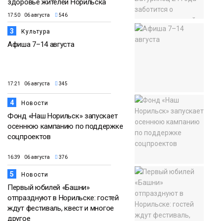
здоровье жителей Норильска
17:50 06 августа
546
3
Культура
Афиша 7–14 августа
17:21 06 августа
345
4
Новости
Фонд «Наш Норильск» запускает
осеннюю кампанию по поддержке
соцпроектов
16:39 06 августа
376
5
Новости
Первый юбилей «Башни»
отпразднуют в Норильске: гостей
ждут фестиваль, квест и многое
другое