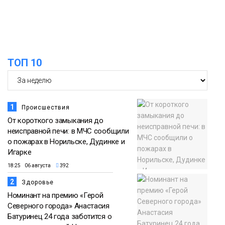
списке городов, откуда приехали
Проекты
норильчане
Медиакомпании
ТОП 10
1
Происшествия
От короткого замыкания до
неисправной печи: в МЧС сообщили
о пожарах в Норильске, Дудинке и
Игарке
18:25 06 августа
392
2
Здоровье
Номинант на премию «Герой
Северного города» Анастасия
Батуринец 24 года заботится о