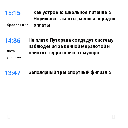
15:15
Как устроено школьное питание в
Норильске: льготы, меню и порядок
оплаты
Образование
14:36
На плато Путорана создадут систему
наблюдения за вечной мерзлотой и
Плато
очистят территорию от мусора
Путорана
13:47
Заполярный транспортный филиал в
Дудинке заасфальтировал 47 тысяч
«квадратов» грузовых площадок
Новости
13:10
В Норильске лыжную базу «Оль-Гуль»
закрыли из-за появления медведя
Животные
12:25
Барнаул обошёл Красноярск в