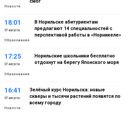
смог
Новости
18:01
В Норильске абитуриентам
предлагают 14 специальностей с
07 августа
перспективой работы в «Норникеле»
Образование
17:25
Норильские школьники бесплатно
отдохнут на берегу Японского моря
07 августа
Образование
16:41
Зелёный курс Норильска: новые
скверы и тысячи растений появятся по
07 августа
всему городу
Новости
15:56
Итальянский шеф-повар Федерико
Арнальди изучает кухню и прошлое
07 августа