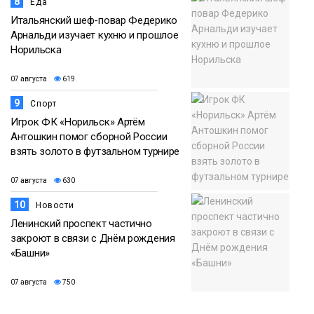
8
Еда
Итальянский шеф-повар Федерико
Арнальди изучает кухню и прошлое
Норильска
07 августа
619
9
Спорт
Игрок ФК «Норильск» Артём
Антошкин помог сборной России
взять золото в футзальном турнире
07 августа
630
10
Новости
Ленинский проспект частично
закроют в связи с Днём рождения
«Башни»
07 августа
750