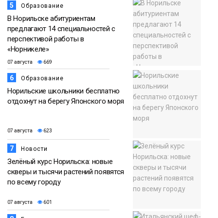
5
Образование
В Норильске абитуриентам
предлагают 14 специальностей с
перспективой работы в
«Норникеле»
07 августа
669
6
Образование
Норильские школьники бесплатно
отдохнут на берегу Японского моря
07 августа
623
7
Новости
Зелёный курс Норильска: новые
скверы и тысячи растений появятся
по всему городу
07 августа
601