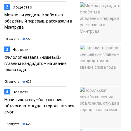
2
Общество
Можно ли уходить с работы в
обеденный перерыв, рассказали в
Минтруда
08 августа
565
3
Новости
Филолог назвала «нишевый»
главным кандидатом на звание
слова года
08 августа
622
4
Новости
Норильская служба спасения
объяснила, откуда в городе взялся
смог
07 августа
679