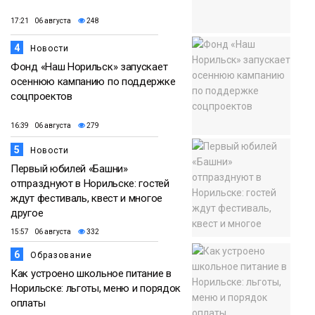
17:21 06 августа
248
4
Новости
Фонд «Наш Норильск» запускает
осеннюю кампанию по поддержке
соцпроектов
16:39 06 августа
279
5
Новости
Первый юбилей «Башни»
отпразднуют в Норильске: гостей
ждут фестиваль, квест и многое
другое
15:57 06 августа
332
6
Образование
Как устроено школьное питание в
Норильске: льготы, меню и порядок
оплаты