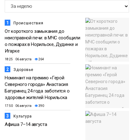
1
Происшествия
От короткого замыкания до
неисправной печи: в МЧС сообщили
о пожарах в Норильске, Дудинке и
Игарке
18:25 06 августа
264
2
Здоровье
Номинант на премию «Герой
Северного города» Анастасия
Батуринец 24 года заботится о
здоровье жителей Норильска
17:50 06 августа
390
3
Культура
Афиша 7–14 августа