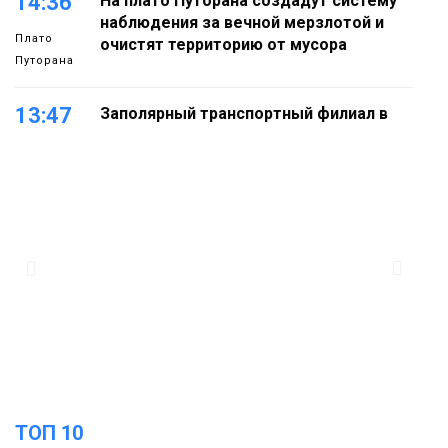
14:36
На плато Путорана создадут систему
наблюдения за вечной мерзлотой и
Плато
очистят территорию от мусора
Путорана
13:47
Заполярный транспортный филиал в
Дудинке заасфальтировал 47 тысяч
«квадратов» грузовых площадок
Новости
13:10
В Норильске лыжную базу «Оль-Гуль»
закрыли из-за появления медведя
Животные
12:25
Барнаул обошёл Красноярск в
списке городов, откуда приехали
Проекты
норильчане
Медиакомпании
ТОП 10