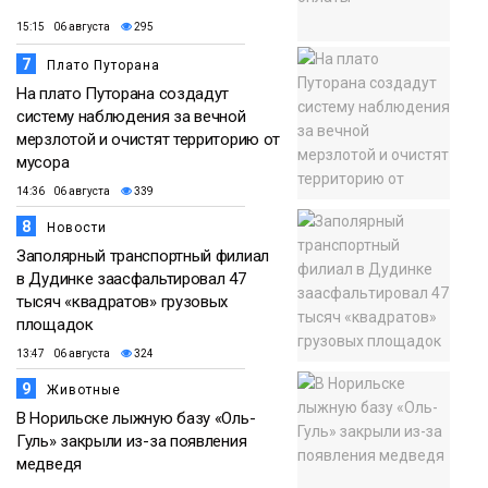
15:15 06 августа
295
7
Плато Путорана
На плато Путорана создадут
систему наблюдения за вечной
мерзлотой и очистят территорию от
мусора
14:36 06 августа
339
8
Новости
Заполярный транспортный филиал
в Дудинке заасфальтировал 47
тысяч «квадратов» грузовых
площадок
13:47 06 августа
324
9
Животные
В Норильске лыжную базу «Оль-
Гуль» закрыли из-за появления
медведя