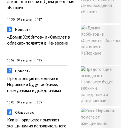
закроют в связи с Днём рождения
«Башни»
14:30 07 августа
187
6
Новости
«Домик Хоббитов» и «Самолёт в
облаках» появятся в Кайеркане
13:59 07 августа
195
7
Новости
Предстоящие выходные в
Норильске будут зябкими,
пасмурными и дождливыми
13:08 07 августа
205
8
Общество
Как в Норильске помогают
женщинам из исправительного