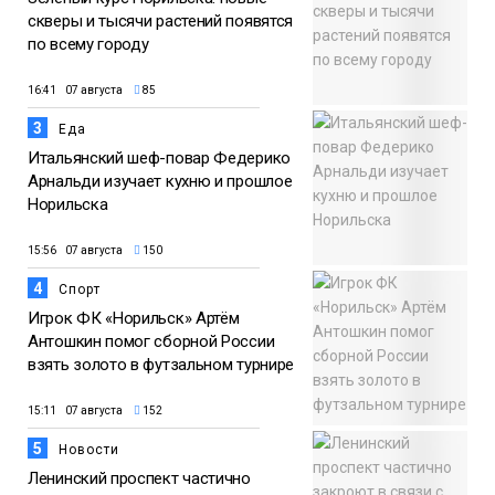
скверы и тысячи растений появятся
по всему городу
16:41 07 августа
85
3
Еда
Итальянский шеф-повар Федерико
Арнальди изучает кухню и прошлое
Норильска
15:56 07 августа
150
4
Спорт
Игрок ФК «Норильск» Артём
Антошкин помог сборной России
взять золото в футзальном турнире
15:11 07 августа
152
5
Новости
Ленинский проспект частично