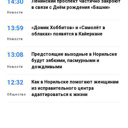
14:30
Ленинский проспект частично закроют
в связи с Днём рождения «Башни»
Новости
13:59
«Домик Хоббитов» и «Самолёт в
облаках» появятся в Кайеркане
Новости
13:08
Предстоящие выходные в Норильске
будут зябкими, пасмурными и
дождливыми
Новости
12:32
Как в Норильске помогают женщинам
из исправительного центра
адаптироваться к жизни
Общество
11:53
22 земских работника культуры
отправятся в малые города и сёла
региона
Культура