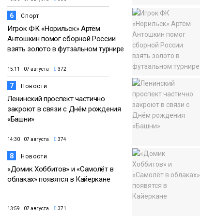
6
Спорт
Игрок ФК «Норильск» Артём
Антошкин помог сборной России
взять золото в футзальном турнире
15:11 07 августа
372
7
Новости
Ленинский проспект частично
закроют в связи с Днём рождения
«Башни»
14:30 07 августа
374
8
Новости
«Домик Хоббитов» и «Самолёт в
облаках» появятся в Кайеркане
13:59 07 августа
371