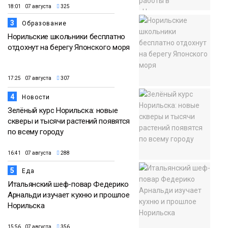
18:01 07 августа
325
3
Образование
Норильские школьники бесплатно
отдохнут на берегу Японского моря
17:25 07 августа
307
4
Новости
Зелёный курс Норильска: новые
скверы и тысячи растений появятся
по всему городу
16:41 07 августа
288
5
Еда
Итальянский шеф-повар Федерико
Арнальди изучает кухню и прошлое
Норильска
15:56 07 августа
356