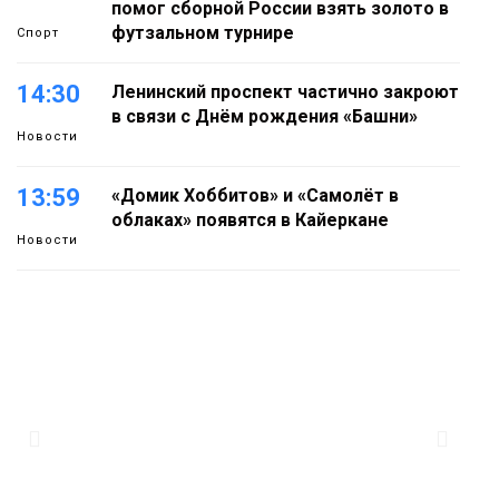
помог сборной России взять золото в
футзальном турнире
Спорт
14:30
Ленинский проспект частично закроют
в связи с Днём рождения «Башни»
Новости
13:59
«Домик Хоббитов» и «Самолёт в
облаках» появятся в Кайеркане
Новости
13:08
Предстоящие выходные в Норильске
будут зябкими, пасмурными и
дождливыми
Новости
12:32
Как в Норильске помогают женщинам
из исправительного центра
адаптироваться к жизни
Общество