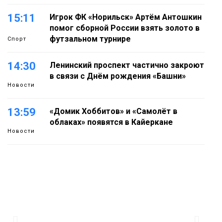
15:11
Игрок ФК «Норильск» Артём Антошкин
помог сборной России взять золото в
футзальном турнире
Спорт
14:30
Ленинский проспект частично закроют
в связи с Днём рождения «Башни»
Новости
13:59
«Домик Хоббитов» и «Самолёт в
облаках» появятся в Кайеркане
Новости
13:08
Предстоящие выходные в Норильске
будут зябкими, пасмурными и
дождливыми
Новости
12:32
Как в Норильске помогают женщинам
из исправительного центра