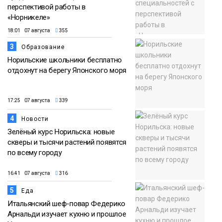
перспективой работы в
«Норникеле»
18:01 07 августа
355
3
Образование
Норильские школьники бесплатно
отдохнут на берегу Японского моря
17:25 07 августа
339
4
Новости
Зелёный курс Норильска: новые
скверы и тысячи растений появятся
по всему городу
16:41 07 августа
316
5
Еда
Итальянский шеф-повар Федерико
Арнальди изучает кухню и прошлое