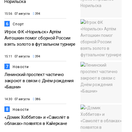
Норильска
15:56 07 августа
394
6
Спорт
Игрок ФК «Норильск» Артём
Антошкин помог сборной России
взять золото в футзальном турнире
15:11 07 августа
394
7
Новости
Ленинский проспект частично
закроют в связи с Днём рождения
«Башни»
14:30 07 августа
386
8
Новости
«Домик Хоббитов» и «Самолёт в
облаках» появятся в Кайеркане