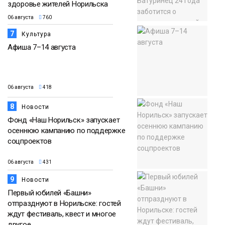
здоровье жителей Норильска
06 августа
760
7
Культура
Афиша 7–14 августа
06 августа
418
8
Новости
Фонд «Наш Норильск» запускает
осеннюю кампанию по поддержке
соцпроектов
06 августа
431
9
Новости
Первый юбилей «Башни»
отпразднуют в Норильске: гостей
ждут фестиваль, квест и многое
другое