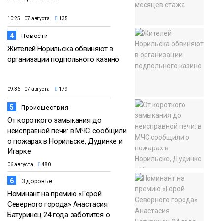
10:25 07 августа
135
4
Новости
Жителей Норильска обвиняют в
организации подпольного казино
09:36 07 августа
179
5
Происшествия
От короткого замыкания до
неисправной печи: в МЧС сообщили
о пожарах в Норильске, Дудинке и
Игарке
06 августа
480
6
Здоровье
Номинант на премию «Герой
Северного города» Анастасия
Батуринец 24 года заботится о