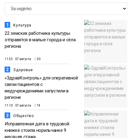
18:30
Заполярное лето в разгаре: Норильск
прогрелся до 29 градусов
20 июля
Фото
1
Культура
22 земских работника культуры
отправятся в малые города и сёла
региона
11:53 07 августа
30
2
Здоровье
«ЗдравКонтроль» для оперативной
связи пациентов с
медучреждениями запустили в
регионе
11:10 07 августа
74
3
Общество
Исправленная дата в трудовой
книжке стоила норильчанке 9
месяцев стажа