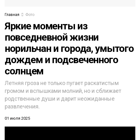
Главная
Фото
Яркие моменты из
повседневной жизни
норильчан и города, умытого
дождем и подсвеченного
солнцем
Летняя гроза не только пугает раскатистым
громом и вспышками молний, но и сближает
родственные души и дарит неожиданные
развлечения.
01 июля 2025