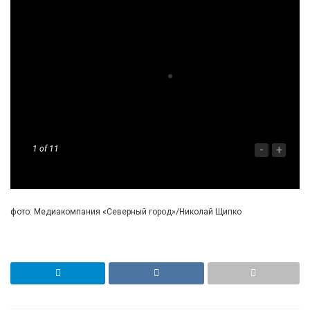
-
+
1
of 11
фото: Медиакомпания «Северный город»/Николай Щипко