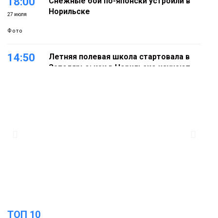
18:00
Снежные бои по-японски устроили в
Норильске
27 июля
Фото
14:50
Летняя полевая школа стартовала в
Заполярье: как в Норильске изучают
27 июля
вечную мерзлоту
Наука
18:05
Автопарк АТО «ЦАТК» ЗФ «Норникеля»
пополнился новой техникой для
23 июля
работы в условиях Заполярья
Фото
18:00
Пожарный кроссфит стал одним из
самых зрелищных событий
21 июля
праздничных выходных в Норильске
Фото
ТОП 10