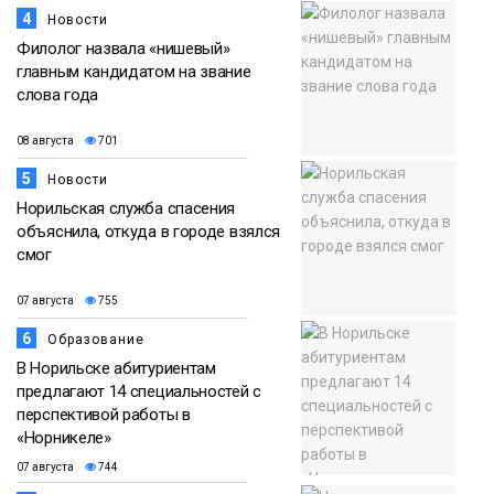
4
Новости
Филолог назвала «нишевый»
главным кандидатом на звание
слова года
08 августа
701
5
Новости
Норильская служба спасения
объяснила, откуда в городе взялся
смог
07 августа
755
6
Образование
В Норильске абитуриентам
предлагают 14 специальностей с
перспективой работы в
«Норникеле»
07 августа
744