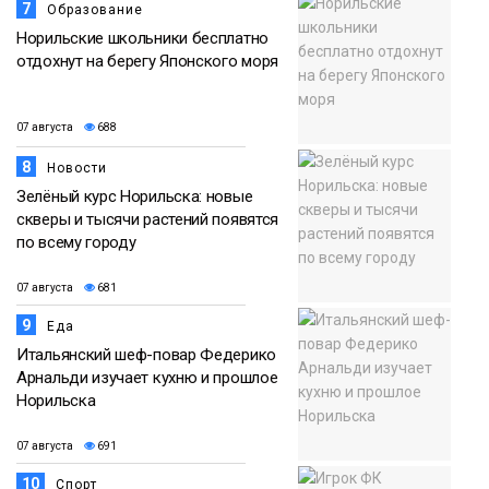
7
Образование
Норильские школьники бесплатно
отдохнут на берегу Японского моря
07 августа
688
8
Новости
Зелёный курс Норильска: новые
скверы и тысячи растений появятся
по всему городу
07 августа
681
9
Еда
Итальянский шеф-повар Федерико
Арнальди изучает кухню и прошлое
Норильска
07 августа
691
10
Спорт