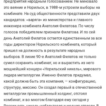
предприятий народным голосованием. Не миновало
это веяние и Норильск, в 1988-м устроили выборы на
комбинате. На суд общественности представили двух
кандидатов: «варяга» из министерства и главного
инженера комбината Анатолия Филатова. По числу
голосов победителем признали Филатова. И по сей
день Анатолий Филатов остается единственным за все
годы директором Норильского комбината, который
пришел на должность в результате народных
выборов. В лихие 90-е Анатолий Филатов не только
сумел сохранить комбинат, но и вырастить из него
мощнейший концерн «Норильский никель», мирового
лидера металлургии. Именно Филатов придумал,
какой должна быть эта компания, — конфигурацию,
структуру, миссию. Он создал первый в отечественной
металлургии промышленный холдинг, отстоял
комбинат, и во многом благодаря ему сегодня у
России есть никель-кобальтовая и медная отрасли. В