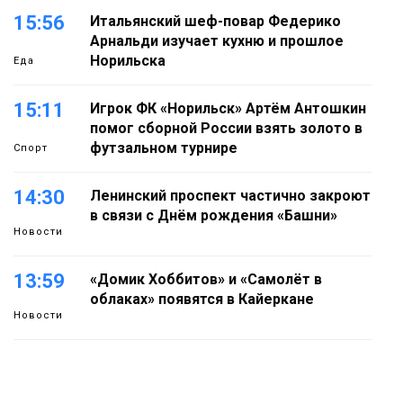
15:56
Итальянский шеф-повар Федерико
Арнальди изучает кухню и прошлое
Норильска
Еда
15:11
Игрок ФК «Норильск» Артём Антошкин
помог сборной России взять золото в
футзальном турнире
Спорт
14:30
Ленинский проспект частично закроют
в связи с Днём рождения «Башни»
Новости
13:59
«Домик Хоббитов» и «Самолёт в
облаках» появятся в Кайеркане
Новости
13:08
Предстоящие выходные в Норильске
будут зябкими, пасмурными и
дождливыми
Новости