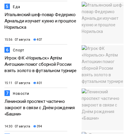
5
Еда
Итальянский шеф-повар Федерико
Арнальди изучает кухню и прошлое
Норильска
15:56 07 августа
407
6
Спорт
Игрок ФК «Норильск» Артём
Антошкин помог сборной России
взять золото в футзальном турнире
15:11 07 августа
401
7
Новости
Ленинский проспект частично
закроют в связи с Днём рождения
«Башни»
14:30 07 августа
394