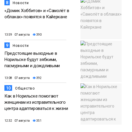
8
Новости
«Домик Хоббитов» и «Самолёт в
облаках» появятся в Кайеркане
13:59 07 августа
390
9
Новости
Предстоящие выходные в
Норильске будут зябкими,
пасмурными и дождливыми
13:08 07 августа
392
10
Общество
Как в Норильске помогают
женщинам из исправительного
центра адаптироваться к жизни
12:32 07 августа
351