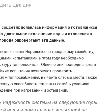
дить два дня.
в соцсетях появилась информация о готовящихся
о длительное отключение воды и отопления в
 города опровергают эти данные.
титель главы Норильска по городскому хозяйству,
дными испытаниями в этом году необходимо
атуру теплоносителя. Обычно они проводятся раз в
. Такие испытания позволяют проверить
стем теплоснабжения, выявить слабые места. Также
ующую способность тепловых сетей в условиях
едение при нагревании и остывании.
ть надежность системы на следующие годы.
ей воды в домах в ходе испытаний не