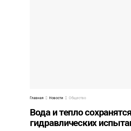
53)
558)
Главная
Новости
Общество
Вода и тепло сохранятс
гидравлических испыта