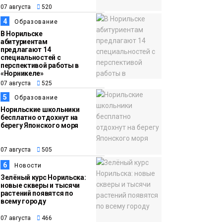
13:59
«Домик Хоббитов» и
07 августа
520
07 августа
«Самолёт в облаках»
4
Образование
появятся в Кайеркане
Новости
В Норильске
абитуриентам
предлагают 14
специальностей с
перспективой работы в
«Норникеле»
07 августа
525
5
Образование
Норильские школьники
бесплатно отдохнут на
берегу Японского моря
07 августа
505
6
Новости
Зелёный курс Норильска:
новые скверы и тысячи
растений появятся по
всему городу
07 августа
466