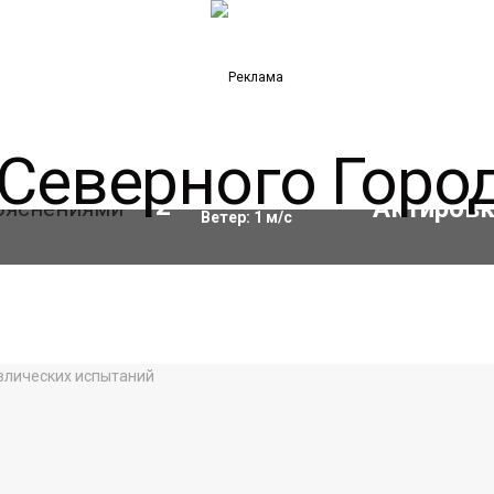
Влажность:
67
%
12
°C
Ветер:
1
м/с