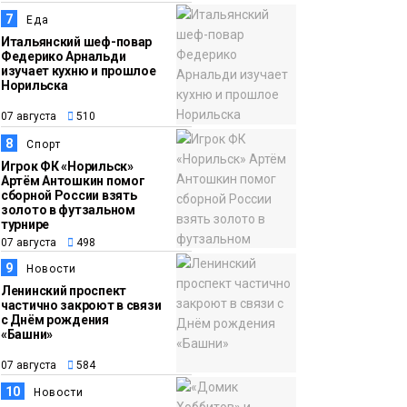
7
Еда
Итальянский шеф-повар
Федерико Арнальди
изучает кухню и прошлое
Норильска
07 августа
510
8
Спорт
Игрок ФК «Норильск»
Артём Антошкин помог
сборной России взять
золото в футзальном
турнире
07 августа
498
9
Новости
Ленинский проспект
частично закроют в связи
с Днём рождения
«Башни»
07 августа
584
10
Новости