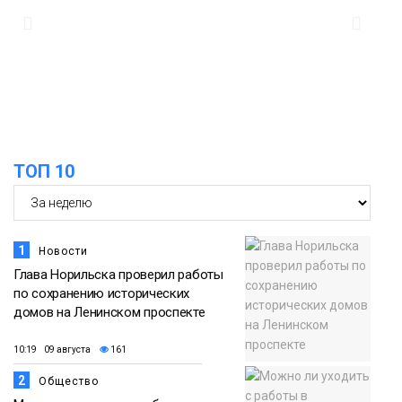
15:11
Игрок ФК «Норильск» Артём Антошкин
помог сборной России взять золото в
07 августа
футзальном турнире
Спорт
14:30
Ленинский проспект частично закроют
в связи с Днём рождения «Башни»
07 августа
ТОП 10
Новости
1
Новости
Глава Норильска проверил работы
по сохранению исторических
домов на Ленинском проспекте
10:19 09 августа
161
2
Общество