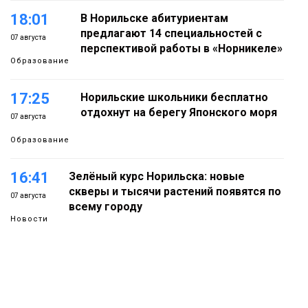
18:01
В Норильске абитуриентам
предлагают 14 специальностей с
07 августа
перспективой работы в «Норникеле»
Образование
17:25
Норильские школьники бесплатно
отдохнут на берегу Японского моря
07 августа
Образование
16:41
Зелёный курс Норильска: новые
скверы и тысячи растений появятся по
07 августа
всему городу
Новости
15:56
Итальянский шеф-повар Федерико
Арнальди изучает кухню и прошлое
07 августа
Норильска
Еда