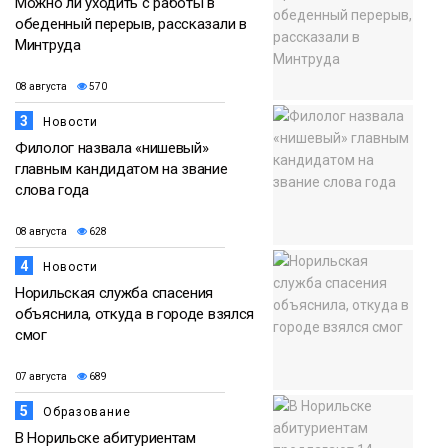
Можно ли уходить с работы в
обеденный перерыв, рассказали в
Минтруда
08 августа
570
3
Новости
Филолог назвала «нишевый»
главным кандидатом на звание
слова года
08 августа
628
4
Новости
Норильская служба спасения
объяснила, откуда в городе взялся
смог
07 августа
689
5
Образование
В Норильске абитуриентам