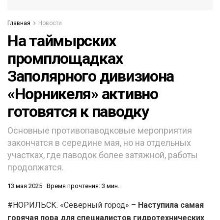
Главная
Новости
На таймырских
промплощадках
Заполярного дивизиона
«Норникеля» активно
готовятся к паводку
Основные противопаводковые мероприятия
закончатся в середине мая, но на отдельных
участках, где паводок более затяжной, работы
продолжатся.
13 мая 2025
Время прочтения: 3 мин.
#НОРИЛЬСК. «Северный город» –
Наступила самая
горячая пора для специалистов гидротехнических