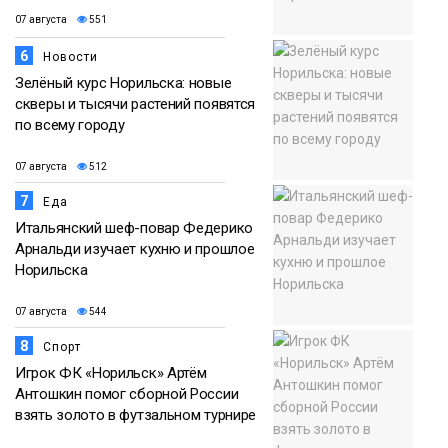
07 августа
551
6
Новости
Зелёный курс Норильска: новые
скверы и тысячи растений появятся
по всему городу
07 августа
512
7
Еда
Итальянский шеф-повар Федерико
Арнальди изучает кухню и прошлое
Норильска
07 августа
544
8
Спорт
Игрок ФК «Норильск» Артём
Антошкин помог сборной России
взять золото в футзальном турнире