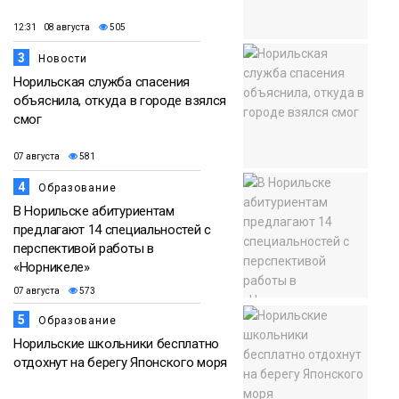
12:31 08 августа
505
3
Новости
Норильская служба спасения
объяснила, откуда в городе взялся
смог
07 августа
581
4
Образование
В Норильске абитуриентам
предлагают 14 специальностей с
перспективой работы в
«Норникеле»
07 августа
573
5
Образование
Норильские школьники бесплатно
отдохнут на берегу Японского моря