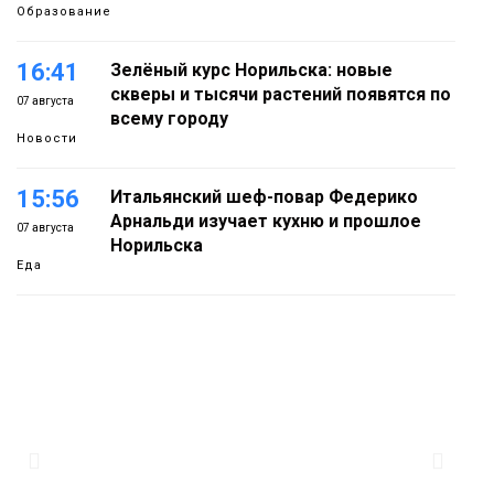
Образование
16:41
Зелёный курс Норильска: новые
скверы и тысячи растений появятся по
07 августа
всему городу
Новости
15:56
Итальянский шеф-повар Федерико
Арнальди изучает кухню и прошлое
07 августа
Норильска
Еда
15:11
Игрок ФК «Норильск» Артём Антошкин
помог сборной России взять золото в
07 августа
футзальном турнире
Спорт
14:30
Ленинский проспект частично закроют
в связи с Днём рождения «Башни»
07 августа