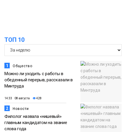
Новости
13:59
«Домик Хоббитов» и «Самолёт в
облаках» появятся в Кайеркане
07 августа
ТОП 10
Новости
1
Общество
Можно ли уходить с работы в
обеденный перерыв, рассказали в
Минтруда
14:33 08 августа
428
2
Новости
Филолог назвала «нишевый»
главным кандидатом на звание
слова года