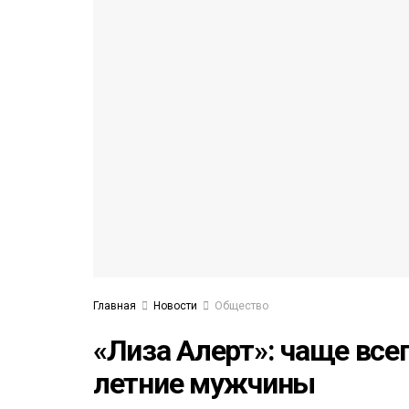
53)
558)
Главная
Новости
Общество
«Лиза Алерт»: чаще все
летние мужчины