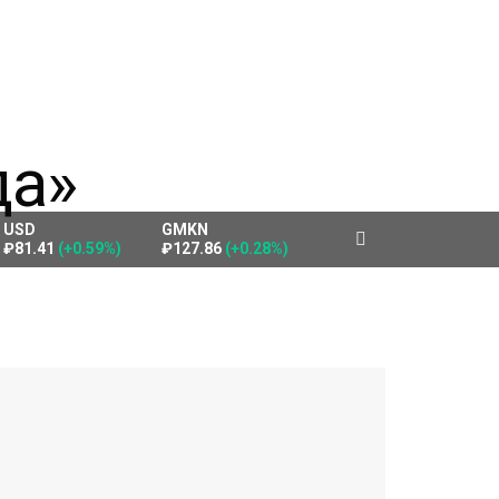
USD
GMKN
₽81.41
(+0.59%)
₽127.86
(+0.28%)