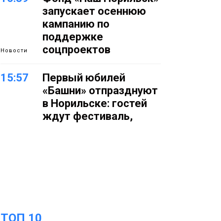
запускает осеннюю
кампанию по
поддержке
соцпроектов
Новости
15:57
Первый юбилей
«Башни» отпразднуют
в Норильске: гостей
ждут фестиваль,
квест и многое другое
Новости
15:15
Как устроено
школьное питание в
Норильске: льготы,
меню и порядок
оплаты
Образование
ТОП 10