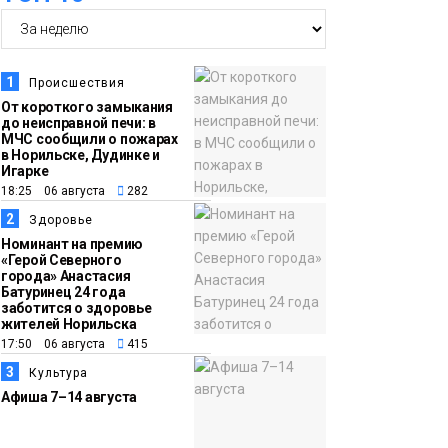
14:36
На плато Путорана
создадут систему
наблюдения за вечной
1
Происшествия
мерзлотой и очистят
От короткого замыкания
Плато
до неисправной печи: в
территорию от мусора
Путорана
МЧС сообщили о пожарах
в Норильске, Дудинке и
Игарке
13:47
Заполярный
18:25 06 августа
282
транспортный филиал
2
Здоровье
в Дудинке
Номинант на премию
«Герой Северного
заасфальтировал 47
города» Анастасия
Батуринец 24 года
тысяч «квадратов»
заботится о здоровье
грузовых площадок
жителей Норильска
Новости
17:50 06 августа
415
3
Культура
13:10
В Норильске лыжную
Афиша 7–14 августа
базу «Оль-Гуль»
закрыли из-за