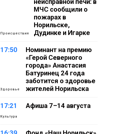
неисправной печи: в
МЧС сообщили о
пожарах в
Норильске,
Дудинке и Игарке
Происшествия
17:50
Номинант на премию
«Герой Северного
города» Анастасия
Батуринец 24 года
заботится о здоровье
жителей Норильска
Здоровье
17:21
Афиша 7–14 августа
Культура
16:39
Фонд «Наш Норильск»