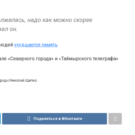
олжилась, надо как можно скорее
зал он.
 людей
ухудшается память
.
але «Северного города» и «Таймырского телеграфа»
город»/Николай Щипко
Поделиться в ВКонтакте