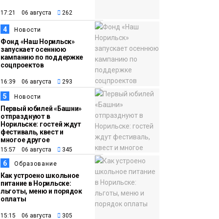
появления медведя
Животные
17:21 06 августа
262
4
12:25
Барнаул обошёл
Новости
Фонд «Наш Норильск»
Красноярск в
запускает осеннюю
списке городов,
кампанию по поддержке
соцпроектов
откуда приехали
Проекты
норильчане
16:39 06 августа
293
Медиакомпании
5
Новости
Первый юбилей «Башни»
отпразднуют в
Норильске: гостей ждут
фестиваль, квест и
многое другое
15:57 06 августа
345
6
Образование
Как устроено школьное
питание в Норильске:
льготы, меню и порядок
оплаты
15:15 06 августа
305