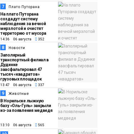
7
Плато Путорана
На плато Путорана
создадут систему
наблюдения за вечной
мерзлотой и очистят
территорию от мусора
14:36 06 августа
352
8
Новости
Заполярный
транспортный филиал в
Дудинке
заасфальтировал 47
тысяч «квадратов»
грузовых площадок
13:47 06 августа
337
9
Животные
В Норильске лыжную
базу «Оль-Гуль» закрыли
из-за появления медведя
13:10 06 августа
565