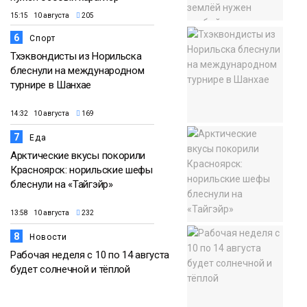
15:15 10 августа
205
6
Спорт
Тхэквондисты из Норильска
блеснули на международном
турнире в Шанхае
14:32 10 августа
169
7
Еда
Арктические вкусы покорили
Красноярск: норильские шефы
блеснули на «Тайгэйр»
13:58 10 августа
232
8
Новости
Рабочая неделя с 10 по 14 августа
будет солнечной и тёплой