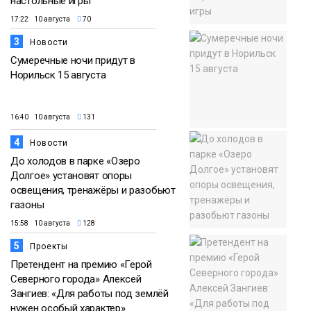
настольные игры
17:22 10 августа
70
3
Новости
Сумеречные ночи придут в
Норильск 15 августа
16:40 10 августа
131
4
Новости
До холодов в парке «Озеро
Долгое» установят опоры
освещения, тренажёры и разобьют
газоны
15:58 10 августа
128
5
Проекты
Претендент на премию «Герой
Северного города» Алексей
Зангиев: «Для работы под землёй
нужен особый характер»