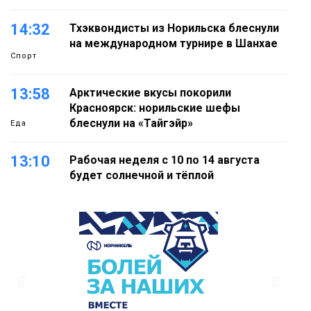
14:32
Тхэквондисты из Норильска блеснули
на международном турнире в Шанхае
Спорт
13:58
Арктические вкусы покорили
Красноярск: норильские шефы
блеснули на «Тайгэйр»
Еда
13:10
Рабочая неделя с 10 по 14 августа
будет солнечной и тёплой
Новости
12:33
Прокуратура проверяет инцидент с
самолётом авиакомпании «Сибирь»
в Норильске
Происшествия
11:47
Правила перевозки групп детей
ужесточат с 1 сентября