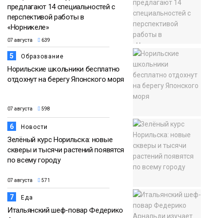
предлагают 14 специальностей с
перспективой работы в
«Норникеле»
07 августа
639
5
Образование
Норильские школьники бесплатно
отдохнут на берегу Японского моря
07 августа
598
6
Новости
Зелёный курс Норильска: новые
скверы и тысячи растений появятся
по всему городу
07 августа
571
7
Еда
Итальянский шеф-повар Федерико