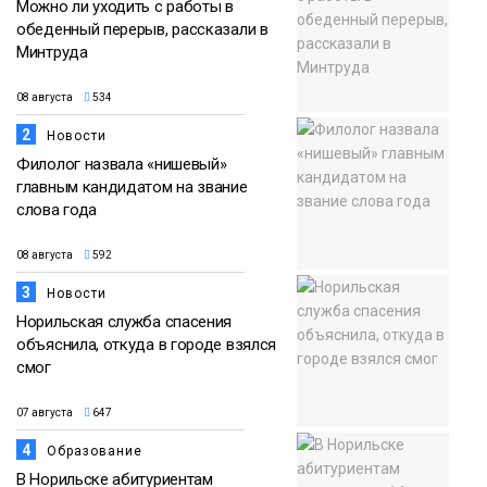
Можно ли уходить с работы в
обеденный перерыв, рассказали в
Минтруда
08 августа
534
2
Новости
Филолог назвала «нишевый»
главным кандидатом на звание
слова года
08 августа
592
3
Новости
Норильская служба спасения
объяснила, откуда в городе взялся
смог
07 августа
647
4
Образование
В Норильске абитуриентам