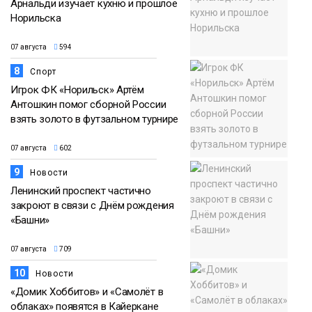
Арнальди изучает кухню и прошлое
Норильска
07 августа
594
8
Спорт
Игрок ФК «Норильск» Артём
Антошкин помог сборной России
взять золото в футзальном турнире
07 августа
602
9
Новости
Ленинский проспект частично
закроют в связи с Днём рождения
«Башни»
07 августа
709
10
Новости
«Домик Хоббитов» и «Самолёт в
облаках» появятся в Кайеркане