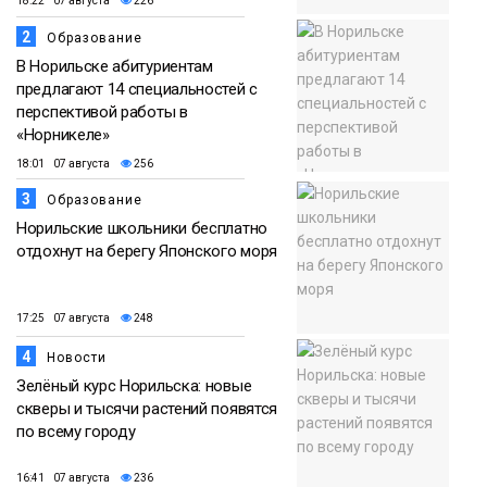
18:22 07 августа
226
2
Образование
В Норильске абитуриентам
предлагают 14 специальностей с
перспективой работы в
«Норникеле»
18:01 07 августа
256
3
Образование
Норильские школьники бесплатно
отдохнут на берегу Японского моря
17:25 07 августа
248
4
Новости
Зелёный курс Норильска: новые
скверы и тысячи растений появятся
по всему городу
16:41 07 августа
236