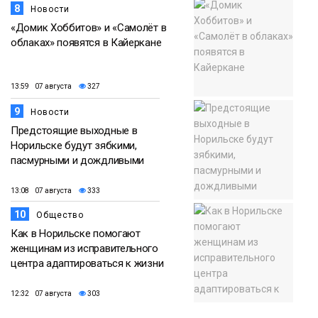
8
Новости
«Домик Хоббитов» и «Самолёт в
облаках» появятся в Кайеркане
13:59 07 августа
327
9
Новости
Предстоящие выходные в
Норильске будут зябкими,
пасмурными и дождливыми
13:08 07 августа
333
10
Общество
Как в Норильске помогают
женщинам из исправительного
центра адаптироваться к жизни
12:32 07 августа
303