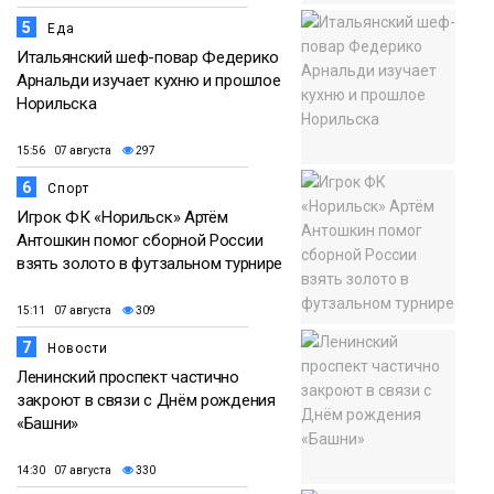
5
Еда
Итальянский шеф-повар Федерико
Арнальди изучает кухню и прошлое
Норильска
15:56 07 августа
297
6
Спорт
Игрок ФК «Норильск» Артём
Антошкин помог сборной России
взять золото в футзальном турнире
15:11 07 августа
309
7
Новости
Ленинский проспект частично
закроют в связи с Днём рождения
«Башни»
14:30 07 августа
330