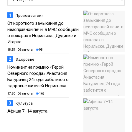
1
Происшествия
От короткого замыкания до
неисправной печи: в МЧС сообщили
о пожарах в Норильске, Дудинке и
Игарке
18:25 06 августа
98
2
Здоровье
Номинант на премию «Герой
Северного города» Анастасия
Батуринец 24 года заботится о
здоровье жителей Норильска
17:50 06 августа
168
3
Культура
Афиша 7–14 августа