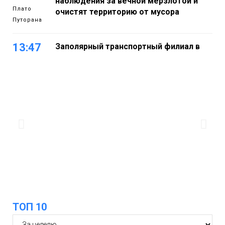
наблюдения за вечной мерзлотой и
Плато
очистят территорию от мусора
Путорана
13:47
Заполярный транспортный филиал в
Дудинке заасфальтировал 47 тысяч
«квадратов» грузовых площадок
Новости
13:10
В Норильске лыжную базу «Оль-Гуль»
закрыли из-за появления медведя
Животные
12:25
Барнаул обошёл Красноярск в
списке городов, откуда приехали
Проекты
норильчане
Медиакомпании
ТОП 10