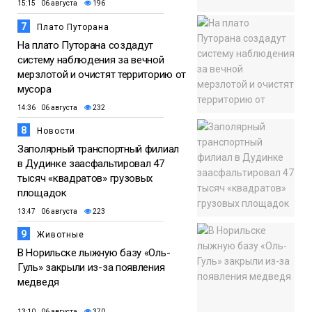
15:15 06 августа
196
7
Плато Путорана
На плато Путорана создадут
систему наблюдения за вечной
мерзлотой и очистят территорию от
мусора
14:36 06 августа
232
8
Новости
Заполярный транспортный филиал
в Дудинке заасфальтировал 47
тысяч «квадратов» грузовых
площадок
13:47 06 августа
223
9
Животные
В Норильске лыжную базу «Оль-
Гуль» закрыли из-за появления
медведя
13:10 06 августа
370