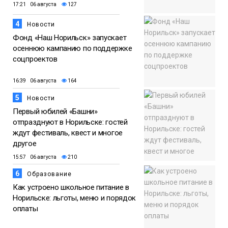
17:21 06 августа
127
4
Новости
Фонд «Наш Норильск» запускает
осеннюю кампанию по поддержке
соцпроектов
16:39 06 августа
164
5
Новости
Первый юбилей «Башни»
отпразднуют в Норильске: гостей
ждут фестиваль, квест и многое
другое
15:57 06 августа
210
6
Образование
Как устроено школьное питание в
Норильске: льготы, меню и порядок
оплаты