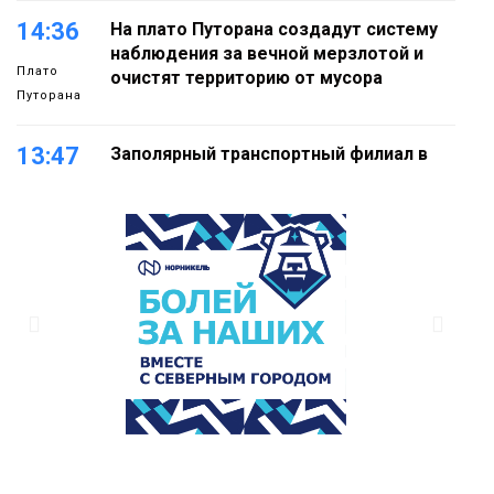
14:36
На плато Путорана создадут систему
наблюдения за вечной мерзлотой и
Плато
очистят территорию от мусора
Путорана
13:47
Заполярный транспортный филиал в
Дудинке заасфальтировал 47 тысяч
«квадратов» грузовых площадок
Новости
13:10
В Норильске лыжную базу «Оль-Гуль»
закрыли из-за появления медведя
Животные
12:25
Барнаул обошёл Красноярск в
списке городов, откуда приехали
Проекты
норильчане
Медиакомпании