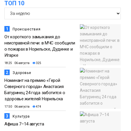
ТОП 10
1
Происшествия
От короткого замыкания до
неисправной печи: в МЧС сообщили
о пожарах в Норильске, Дудинке и
Игарке
18:25 06 августа
325
2
Здоровье
Номинант на премию «Герой
Северного города» Анастасия
Батуринец 24 года заботится о
здоровье жителей Норильска
17:50 06 августа
474
3
Культура
Афиша 7–14 августа