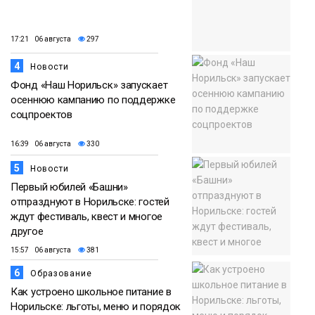
17:21 06 августа
297
4
Новости
Фонд «Наш Норильск» запускает
осеннюю кампанию по поддержке
соцпроектов
16:39 06 августа
330
5
Новости
Первый юбилей «Башни»
отпразднуют в Норильске: гостей
ждут фестиваль, квест и многое
другое
15:57 06 августа
381
6
Образование
Как устроено школьное питание в
Норильске: льготы, меню и порядок