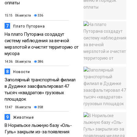
оплаты
15:15 06 августа
336
7
Плато Путорана
На плато Путорана создадут
систему наблюдения за вечной
мерзлотой и очистят территорию от
мусора
14:36 06 августа
386
8
Новости
Заполярный транспортный филиал
в Дудинке заасфальтировал 47
тысяч «квадратов» грузовых
площадок
13:47 06 августа
358
9
Животные
В Норильске лыжную базу «Оль-
Гуль» закрыли из-за появления