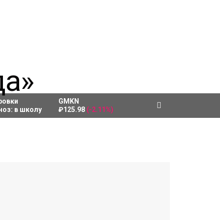
ровки
GMKN
ноз:
в школу
₽125.98
(-2.11%)