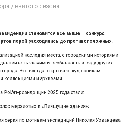
ра девятого сезона.
резиденции становится все выше – конкурс
пертов порой расходились до противоположных.
ализацией наследия места, с городскими историями
иденции есть значимая особенность в ряду других
м города. Это всегда открывало художникам
и коллекциями и архивами.
 PolArt-резиденции 2025 года стали:
Голос мерзлоты» и «Пляшущие здания»;
ая серия по мотивам экспедиций Николая Урванцева