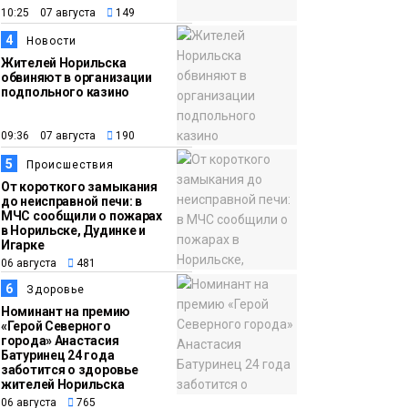
15:15
Как устроено
10:25 07 августа
149
06 августа
школьное питание в
4
Новости
Норильске: льготы,
Жителей Норильска
меню и порядок
обвиняют в организации
подпольного казино
оплаты
Образование
09:36 07 августа
190
5
Происшествия
От короткого замыкания
до неисправной печи: в
МЧС сообщили о пожарах
в Норильске, Дудинке и
Игарке
06 августа
481
6
Здоровье
Номинант на премию
«Герой Северного
города» Анастасия
Батуринец 24 года
заботится о здоровье
жителей Норильска
06 августа
765