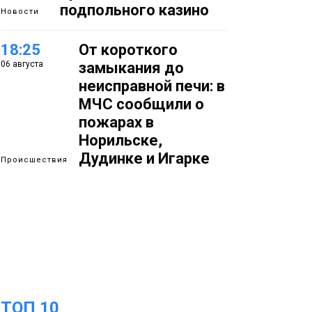
подпольного казино
Новости
18:25
От короткого
06 августа
замыкания до
неисправной печи: в
МЧС сообщили о
пожарах в
Норильске,
Дудинке и Игарке
Происшествия
17:50
Номинант на премию
06 августа
«Герой Северного
города» Анастасия
Батуринец 24 года
заботится о здоровье
жителей Норильска
Здоровье
ТОП 10