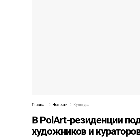
53)
558)
Главная
Новости
Культура
В PolArt-резиденции по
художников и кураторо