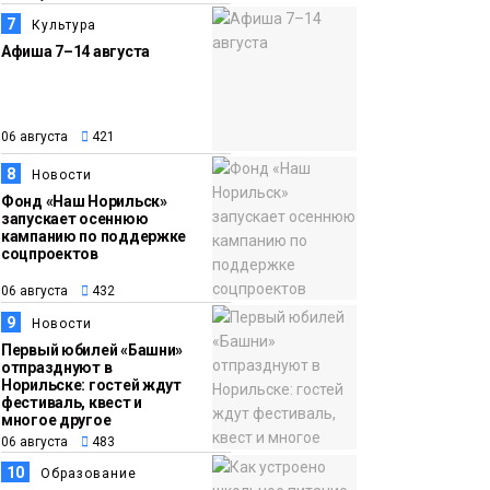
7
Культура
Афиша 7–14 августа
06 августа
421
8
Новости
Фонд «Наш Норильск»
запускает осеннюю
кампанию по поддержке
соцпроектов
06 августа
432
9
Новости
Первый юбилей «Башни»
отпразднуют в
Норильске: гостей ждут
фестиваль, квест и
многое другое
06 августа
483
10
Образование