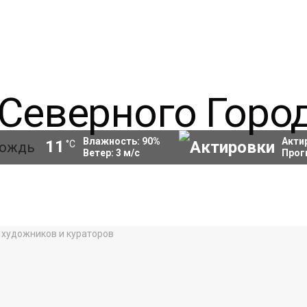
Влажность:
90
%
Акти
11
°C
Ветер:
3
м/с
Прог