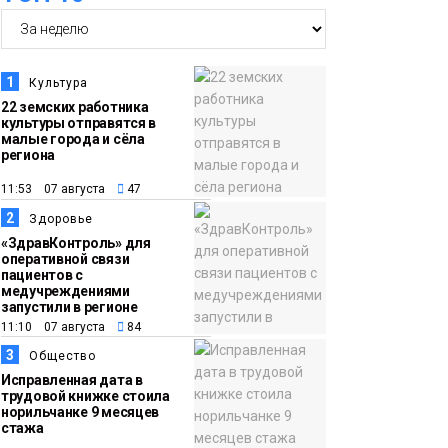
17:21
Афиша 7–14 августа
06 августа
Культура
1
Культура
22 земских работника
культуры отправятся в
16:39
Фонд «Наш Норильск»
малые города и сёла
06 августа
запускает осеннюю
региона
кампанию по
11:53 07 августа
47
поддержке
2
Здоровье
соцпроектов
Новости
«ЗдравКонтроль» для
оперативной связи
пациентов с
15:57
Первый юбилей
медучреждениями
запустили в регионе
06 августа
«Башни» отпразднуют
11:10 07 августа
84
в Норильске: гостей
3
Общество
ждут фестиваль,
Исправленная дата в
квест и многое другое
трудовой книжке стоила
Новости
норильчанке 9 месяцев
стажа