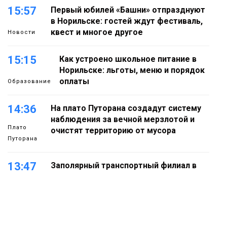
15:57
Первый юбилей «Башни» отпразднуют
в Норильске: гостей ждут фестиваль,
квест и многое другое
Новости
15:15
Как устроено школьное питание в
Норильске: льготы, меню и порядок
оплаты
Образование
14:36
На плато Путорана создадут систему
наблюдения за вечной мерзлотой и
Плато
очистят территорию от мусора
Путорана
13:47
Заполярный транспортный филиал в
Дудинке заасфальтировал 47 тысяч
«квадратов» грузовых площадок
Новости
13:10
В Норильске лыжную базу «Оль-Гуль»
закрыли из-за появления медведя