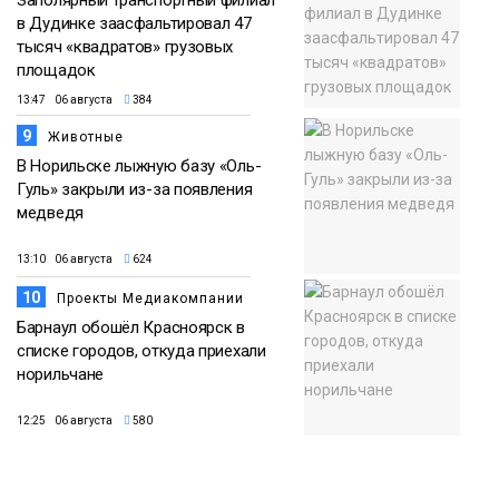
в Дудинке заасфальтировал 47
тысяч «квадратов» грузовых
площадок
13:47 06 августа
384
9
Животные
В Норильске лыжную базу «Оль-
Гуль» закрыли из-за появления
медведя
13:10 06 августа
624
10
Проекты Медиакомпании
Барнаул обошёл Красноярск в
списке городов, откуда приехали
норильчане
12:25 06 августа
580