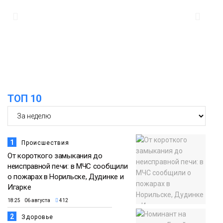
Животные
12:25
Барнаул обошёл Красноярск в
списке городов, откуда приехали
Проекты
норильчане
Медиакомпании
ТОП 10
1
Происшествия
От короткого замыкания до
неисправной печи: в МЧС сообщили
о пожарах в Норильске, Дудинке и
Игарке
18:25 06 августа
412
2
Здоровье