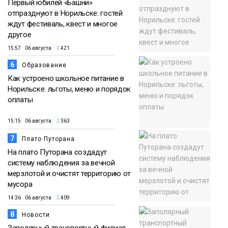
Первый юбилей «Башни»
отпразднуют в Норильске: гостей
ждут фестиваль, квест и многое
другое
15:57 06 августа
421
6
Образование
Как устроено школьное питание в
Норильске: льготы, меню и порядок
оплаты
15:15 06 августа
363
7
Плато Путорана
На плато Путорана создадут
систему наблюдения за вечной
мерзлотой и очистят территорию от
мусора
14:36 06 августа
409
8
Новости
Заполярный транспортный филиал