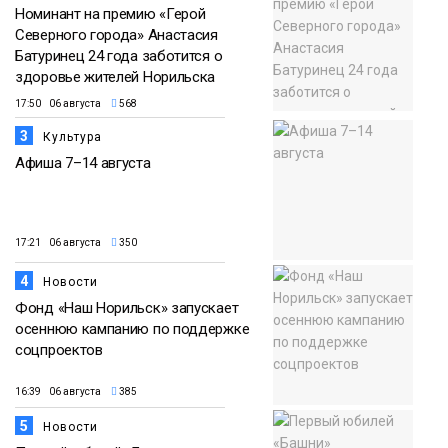
Номинант на премию «Герой
Северного города» Анастасия
Батуринец 24 года заботится о
здоровье жителей Норильска
17:50 06 августа
568
3
Культура
Афиша 7–14 августа
17:21 06 августа
350
4
Новости
Фонд «Наш Норильск» запускает
осеннюю кампанию по поддержке
соцпроектов
16:39 06 августа
385
5
Новости