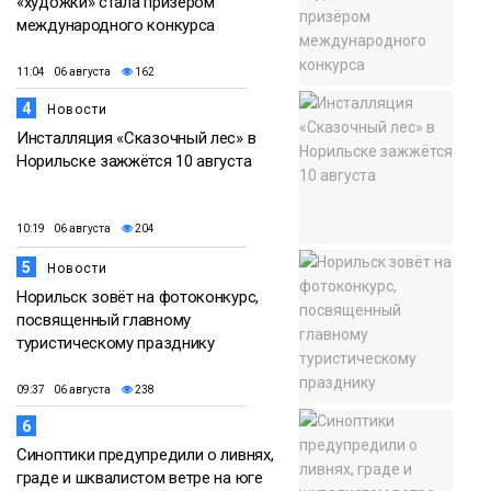
«художки» стала призёром
международного конкурса
11:04 06 августа
162
4
Новости
Инсталляция «Сказочный лес» в
Норильске зажжётся 10 августа
10:19 06 августа
204
5
Новости
Норильск зовёт на фотоконкурс,
посвященный главному
туристическому празднику
09:37 06 августа
238
6
Синоптики предупредили о ливнях,
граде и шквалистом ветре на юге