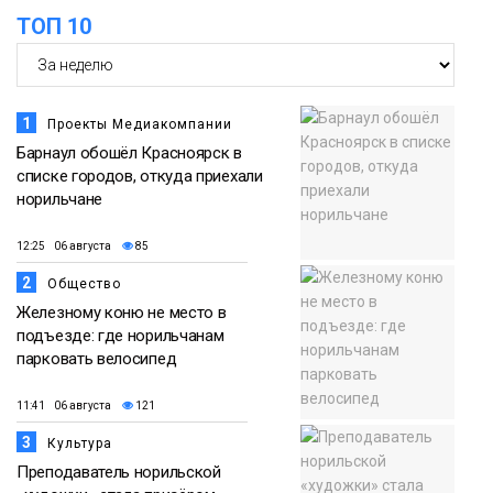
ТОП 10
18:30
Заполярное лето в разгаре: Норильск
прогрелся до 29 градусов
20 июля
Фото
1
Проекты Медиакомпании
Барнаул обошёл Красноярск в
списке городов, откуда приехали
норильчане
12:25 06 августа
85
2
Общество
Железному коню не место в
подъезде: где норильчанам
парковать велосипед
11:41 06 августа
121
3
Культура
Преподаватель норильской