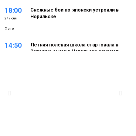
18:00
Снежные бои по-японски устроили в
Норильске
27 июля
Фото
14:50
Летняя полевая школа стартовала в
Заполярье: как в Норильске изучают
27 июля
вечную мерзлоту
Наука
18:05
Автопарк АТО «ЦАТК» ЗФ «Норникеля»
пополнился новой техникой для
23 июля
работы в условиях Заполярья
Фото
18:00
Пожарный кроссфит стал одним из
самых зрелищных событий
21 июля
праздничных выходных в Норильске
Фото