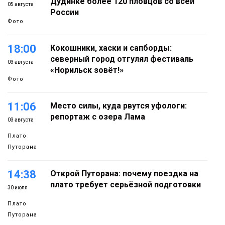
Дудинке более 120 пловцов со всей
05 августа
России
Фото
18:00
Кокошники, хаски и сапборды:
северный город отгулял фестиваль
03 августа
«Норильск зовёт!»
Фото
11:06
Место силы, куда рвутся уфологи:
репортаж с озера Лама
03 августа
Плато
Путорана
14:38
Открой Путорана: почему поездка на
плато требует серьёзной подготовки
30 июля
Плато
Путорана