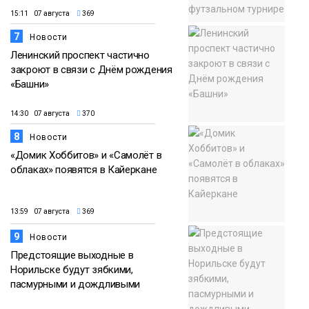
15:11 07 августа
369
7
Новости
Ленинский проспект частично
закроют в связи с Днём рождения
«Башни»
14:30 07 августа
370
8
Новости
«Домик Хоббитов» и «Самолёт в
облаках» появятся в Кайеркане
13:59 07 августа
369
9
Новости
Предстоящие выходные в
Норильске будут зябкими,
пасмурными и дождливыми