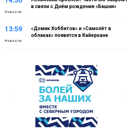
14:30
в связи с Днём рождения «Башни»
Новости
13:59
«Домик Хоббитов» и «Самолёт в
облаках» появятся в Кайеркане
Новости
13:08
Предстоящие выходные в Норильске
будут зябкими, пасмурными и
дождливыми
Новости
12:32
Как в Норильске помогают женщинам
из исправительного центра
адаптироваться к жизни
Общество