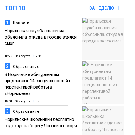
ТОП 10
ЗА НЕДЕЛЮ
1
Новости
Норильская служба спасения
объяснила, откуда в городе взялся
смог
18:22 07 августа
288
2
Образование
В Норильске абитуриентам
предлагают 14 специальностей с
перспективой работы в
«Норникеле»
18:01 07 августа
320
3
Образование
Норильские школьники бесплатно
отдохнут на берегу Японского моря