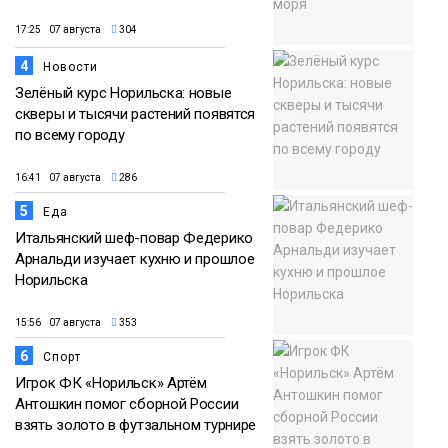
17:25 07 августа
304
4
Новости
Зелёный курс Норильска: новые
скверы и тысячи растений появятся
по всему городу
16:41 07 августа
286
5
Еда
Итальянский шеф-повар Федерико
Арнальди изучает кухню и прошлое
Норильска
15:56 07 августа
353
6
Спорт
Игрок ФК «Норильск» Артём
Антошкин помог сборной России
взять золото в футзальном турнире