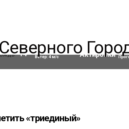
Влажность:
67
%
Акти
14
°C
Ветер:
4
м/с
Прог
метить «триединый»