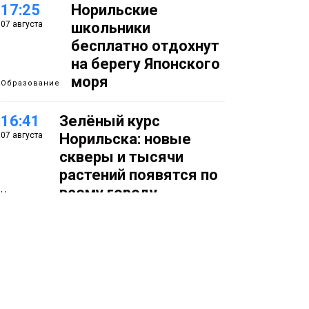
17:25
Норильские
07 августа
школьники
бесплатно отдохнут
на берегу Японского
моря
Образование
16:41
Зелёный курс
07 августа
Норильска: новые
скверы и тысячи
растений появятся по
всему городу
Новости
15:56
Итальянский шеф-
07 августа
повар Федерико
Арнальди изучает
кухню и прошлое
Норильска
Еда