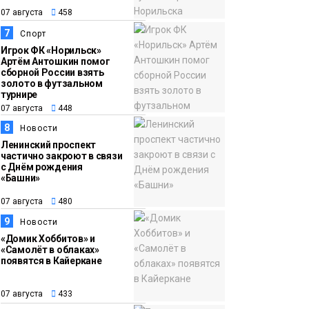
07 августа
458
7
Спорт
Игрок ФК «Норильск»
Артём Антошкин помог
сборной России взять
золото в футзальном
турнире
07 августа
448
8
Новости
Ленинский проспект
частично закроют в связи
с Днём рождения
«Башни»
07 августа
480
9
Новости
«Домик Хоббитов» и
«Самолёт в облаках»
появятся в Кайеркане
07 августа
433