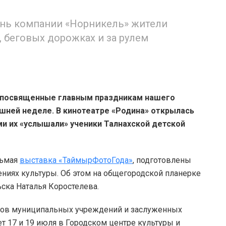
ень компании «Норникель» жители
, беговых дорожках и за рулем
 посвященные главным праздникам нашего
ешней неделе. В кинотеатре «Родина» открылась
и их «услышали» ученики Талнахской детской
сьмая
выставка «ТаймырФотоГода»
, подготовлены
ениях культуры. Об этом на общегородской планерке
ска Наталья Коростелева.
ков муниципальных учреждений и заслуженных
т 17 и 19 июля в Городском центре культуры и