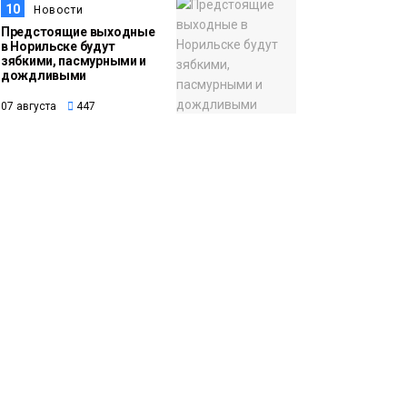
10
Новости
Предстоящие выходные
в Норильске будут
зябкими, пасмурными и
дождливыми
07 августа
447