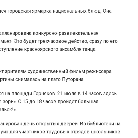
ется городская ярмарка национальных блюд. Она
апланирована конкурсно-развлекательная
я». Это будет трехчасовое действо, сразу по его
ыступление красноярского ансамбля танца
вит зрителям художественный фильм режиссера
артины снималась на плато Путорана.
ся на площади Горняков. 21 июля в 14 часов здесь
 зори». С 15 до 18 часов пройдет большая
льск!».
ланирован день открытых дверей. Из библиотеки на
руиз для участников трудовых отрядов школьников.