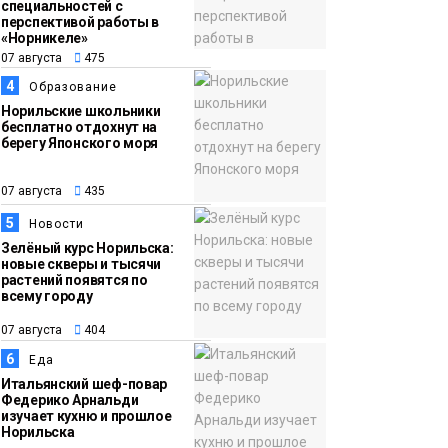
13:08
Предстоящие
специальностей с
перспективой работы в
07 августа
выходные в
«Норникеле»
Норильске будут
07 августа
475
зябкими, пасмурными
4
Образование
и дождливыми
Норильские школьники
Новости
бесплатно отдохнут на
берегу Японского моря
07 августа
435
5
Новости
Зелёный курс Норильска:
новые скверы и тысячи
растений появятся по
всему городу
07 августа
404
6
Еда
Итальянский шеф-повар
Федерико Арнальди
изучает кухню и прошлое
Норильска