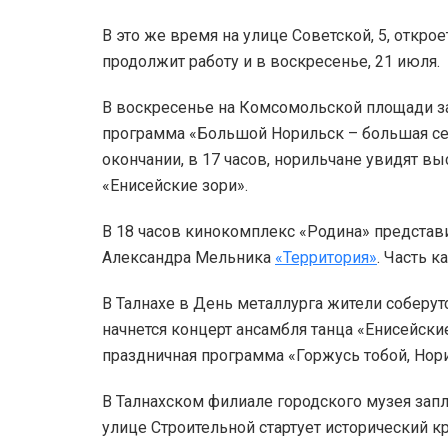
В это же время на улице Советской, 5, откро
продолжит работу и в воскресенье, 21 июля.
В воскресенье на Комсомольской площади з
программа «Большой Норильск – большая семь
окончании, в 17 часов, норильчане увидят в
«Енисейские зори».
В 18 часов кинокомплекс «Родина» предста
Александра Мельника
«Территория»
. Часть к
В Талнахе в День металлурга жители соберут
начнется концерт ансамбля танца «Енисейские
праздничная программа «Горжусь тобой, Нори
В Талнахском филиале городского музея зап
улице Строительной стартует исторический к