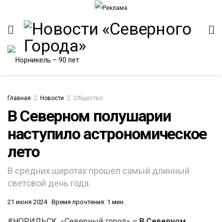
Главная
Новости
Общество
В Северном полушарии
наступило астрономическое
ИТЕТ
лето
В средних широтах прошел самый длинный
световой день года.
21 июня 2024
Время прочтения: 1 мин.
#НОРИЛЬСК. «Северный город» –
В Северном