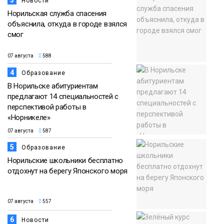
3
Новости
Норильская служба спасения
объяснила, откуда в городе взялся
смог
07 августа
588
4
Образование
В Норильске абитуриентам
предлагают 14 специальностей с
перспективой работы в
«Норникеле»
07 августа
587
5
Образование
Норильские школьники бесплатно
отдохнут на берегу Японского моря
07 августа
557
6
Новости