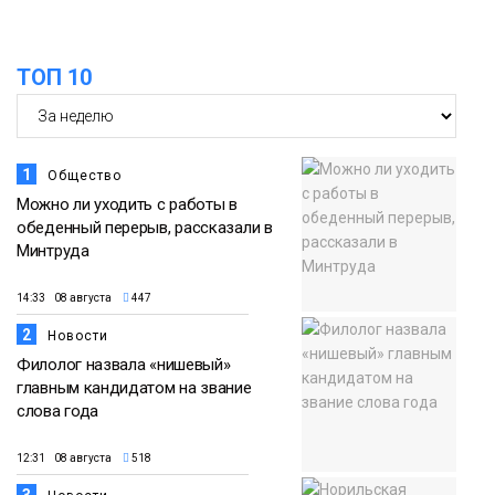
13:59
«Домик Хоббитов» и «Самолёт в
облаках» появятся в Кайеркане
07 августа
ТОП 10
Новости
1
Общество
Можно ли уходить с работы в
обеденный перерыв, рассказали в
Минтруда
14:33 08 августа
447
2
Новости
Филолог назвала «нишевый»
главным кандидатом на звание
слова года
12:31 08 августа
518