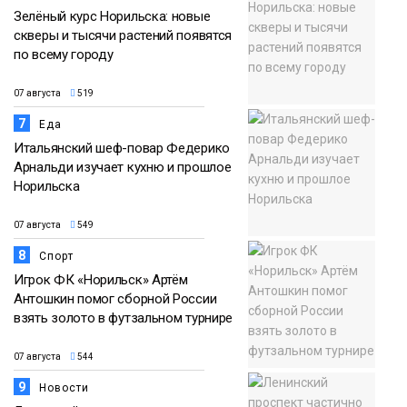
Зелёный курс Норильска: новые
скверы и тысячи растений появятся
по всему городу
07 августа
519
7
Еда
Итальянский шеф-повар Федерико
Арнальди изучает кухню и прошлое
Норильска
07 августа
549
8
Спорт
Игрок ФК «Норильск» Артём
Антошкин помог сборной России
взять золото в футзальном турнире
07 августа
544
9
Новости