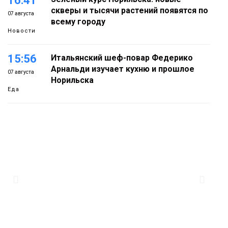
16:41
скверы и тысячи растений появятся по
07 августа
всему городу
Новости
15:56
Итальянский шеф-повар Федерико
Арнальди изучает кухню и прошлое
07 августа
Норильска
Еда
15:11
Игрок ФК «Норильск» Артём Антошкин
помог сборной России взять золото в
07 августа
футзальном турнире
Спорт
14:30
Ленинский проспект частично закроют
в связи с Днём рождения «Башни»
07 августа
Новости