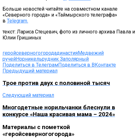
Больше новостей читайте на совместном канале
«Северного города» и «Таймырского телеграфа»
в
Telegram.
текст: Лариса Стецевич, фото из личного архива Павла и
Юлии Гришиных
геройсеверногогорода
династия
Медвежий
ручей
Норникель
рудник Заполярный
Поделиться в Телеграм
Поделиться в ВКонтакте
Предыдущий материал
Трое против двух с половиной тысяч
Следующий материал
Многодетные норильчанки блеснули в
конкурсе «Наша красивая мама – 2024»
Материалы с пометкой
«геройсеверногогорода»