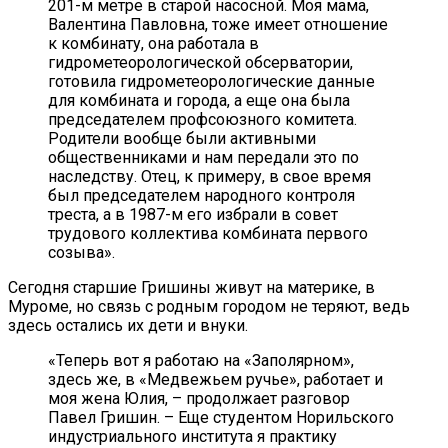
201-м метре в старой насосной. Моя мама,
Валентина Павловна, тоже имеет отношение
к комбинату, она работала в
гидрометеорологической обсерватории,
готовила гидрометеорологические данные
для комбината и города, а еще она была
председателем профсоюзного комитета.
Родители вообще были активными
общественниками и нам передали это по
наследству. Отец, к примеру, в свое время
был председателем народного контроля
треста, а в 1987-м его избрали в совет
трудового коллектива комбината первого
созыва».
Сегодня старшие Гришины живут на материке, в
Муроме, но связь с родным городом не теряют, ведь
здесь остались их дети и внуки.
«Теперь вот я работаю на «Заполярном»,
здесь же, в «Медвежьем ручье», работает и
моя жена Юлия, – продолжает разговор
Павел Гришин. – Еще студентом Норильского
индустриального института я практику