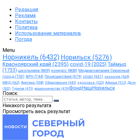
Редакция
Реклама
Контакты
Политика
Использование материалов
Погода
Menu
Норникель
(6432)
Норильск
(5276)
Красноярский край
(2395)
covid-19
(2025)
Таймыр
(1733)
школьники
(809)
конкурс
(808)
Медиакомпания Северный
город
(753)
АРН
(744)
Происшествия
(679)
спорт
(661)
экология
(569)
МВД
(562)
Арктика
(558)
Образование
(542)
здоровье
(522)
Афиша
(512)
Дети
ФондНашНорильск
(502)
Туризм
(475)
мошенничество
(470)
Поиск:
Никакого результата
Просмотреть весь результат