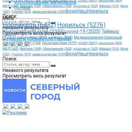
город
(753)
АРН
(744)
Происшествия
(679)
спорт
(661)
экология
(569)
Использование материалов
МВД
(562)
Арктика
(558)
Образование
(542)
здоровье
(522)
Афиша
(512)
Дети
Погода
ФондНашНорильск
(502)
Туризм
(475)
мошенничество
(470)
Поиск:
Menu
Норникель
(6432)
Норильск
(5276)
Никакого результата
Красноярский край
(2395)
covid-19
(2025)
Таймыр
Просмотреть весь результат
(1733)
школьники
(809)
конкурс
(808)
Медиакомпания Северный
город
(753)
АРН
(744)
Происшествия
(679)
спорт
(661)
экология
(569)
МВД
(562)
Арктика
(558)
Образование
(542)
здоровье
(522)
Афиша
(512)
Дети
ФондНашНорильск
(502)
Туризм
(475)
мошенничество
(470)
Поиск:
Никакого результата
Просмотреть весь результат