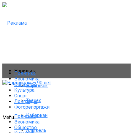
Норильск
Политика
Экономика
Общество
Норильск
Культура
Спорт
Талнах
Лонгриды
Фоторепортажи
Кайеркан
Политика
Menu
Экономика
Общество
Алыкель