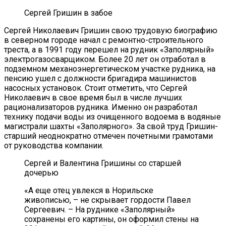
Сергей Гришин в забое
Сергей Николаевич Гришин свою трудовую биографию
в северном городе начал с ремонтно-строительного
треста, а в 1991 году перешел на рудник «Заполярный»
электрогазосварщиком. Более 20 лет он отработал в
подземном механоэнергетическом участке рудника, на
пенсию ушел с должности бригадира машинистов
насосных установок. Стоит отметить, что Сергей
Николаевич в свое время был в числе лучших
рационализаторов рудника. Именно он разработал
технику подачи воды из очищенного водоема в водяные
магистрали шахты «Заполярного». За свой труд Гришин-
старший неоднократно отмечен почетными грамотами
от руководства компании.
Сергей и Валентина Гришины со старшей
дочерью
«А еще отец увлекся в Норильске
живописью, – не скрывает гордости Павел
Сергеевич. – На руднике «Заполярный»
сохранены его картины, он оформил стены на