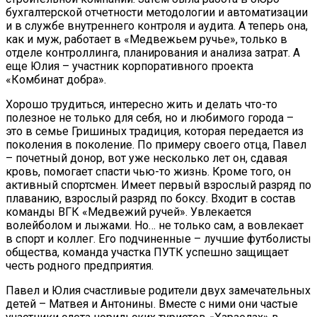
бухгалтерской отчетности методологии и автоматизации
и в службе внутреннего контроля и аудита. А теперь она,
как и муж, работает в «Медвежьем ручье», только в
отделе контроллинга, планирования и анализа затрат. А
еще Юлия – участник корпоративного проекта
«Комбинат добра».
Хорошо трудиться, интересно жить и делать что-то
полезное не только для себя, но и любимого города –
это в семье Гришиных традиция, которая передается из
поколения в поколение. По примеру своего отца, Павел
– почетный донор, вот уже несколько лет он, сдавая
кровь, помогает спасти чью-то жизнь. Кроме того, он
активный спортсмен. Имеет первый взрослый разряд по
плаванию, взрослый разряд по боксу. Входит в состав
команды ВГК «Медвежий ручей». Увлекается
волейболом и лыжами. Но… не только сам, а вовлекает
в спорт и коллег. Его подчиненные – лучшие футболисты
общества, команда участка ПУТК успешно защищает
честь родного предприятия.
Павел и Юлия счастливые родители двух замечательных
детей – Матвея и Антонины. Вместе с ними они частые