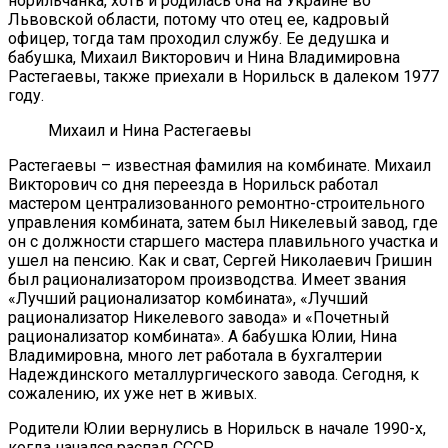
норильчанка, хоть и родилась она на Украине во
Львовской области, потому что отец ее, кадровый
офицер, тогда там проходил службу. Ее дедушка и
бабушка, Михаил Викторович и Нина Владимировна
Растегаевы, также приехали в Норильск в далеком 1977
году.
Михаил и Нина Растегаевы
Растегаевы – известная фамилия на комбинате. Михаил
Викторович со дня переезда в Норильск работал
мастером централизованного ремонтно-строительного
управления комбината, затем был Никелевый завод, где
он с должности старшего мастера плавильного участка и
ушел на пенсию. Как и сват, Сергей Николаевич Гришин
был рационализатором производства. Имеет звания
«Лучший рационализатор комбината», «Лучший
рационализатор Никелевого завода» и «Почетный
рационализатор комбината». А бабушка Юлии, Нина
Владимировна, много лет работала в бухгалтерии
Надеждинского металлургического завода. Сегодня, к
сожалению, их уже нет в живых.
Родители Юлии вернулись в Норильск в начале 1990-х,
когда начался распад СССР.