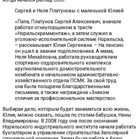
Сергей и Неля Платуновы с маленькой Юлией
«Папа, Платунов Сергей Алексеевич, вначале
работал огнеупорщиком в тресте
«Норильскреммонтаж», а затем служил в
уголовно-исполнительной системе Норильска,
– рассказывает Юлия Сергеевна. – На пенсию
он ушел в звании подполковника. А мама,
Неля Михайловна, работала руководителем
спортивно-оздоровительного комплекса
крупнопанельного домостроительного
комбината и начальником административно-
хозяйственного отдела ПСМК. За свой труд
она была поощрена благодарственными
письмами, а также награждена «Знаком
отличия за профессиональное мастерство».
Выбирая дело, которым будет заниматься всю жизнь,
Юлия, можно сказать, пошла по стопам бабушки, Нины
Владимировны. В 2008 году она после окончания
Норильского индустриального института начала работать
бухгалтером в управлении строительства Заполярной
строительной компании. Затем была работа в бюро