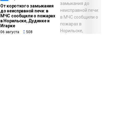
От короткого замыкания
до неисправной печи: в
МЧС сообщили о пожарах
в Норильске, Дудинке и
Игарке
06 августа
508