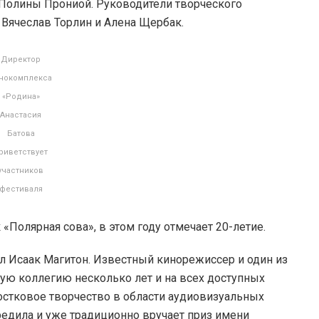
 Полины Прониой. Руководители творческого
 Вячеслав Торлин и Алена Щербак.
Директор
нокомплекса
«Родина»
Анастасия
Батова
риветствует
участников
фестиваля
 «Полярная сова», в этом году отмечает 20-летие.
Исаак Магитон. Известный кинорежиссер и один из
ую коллегию несколько лет и на всех доступных
стковое творчество в области аудиовизуальных
чредила и уже традиционно вручает приз имени