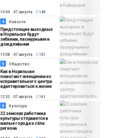
неисправной печи: в
МЧС сообщили о
13:59 07 августа
145
пожарах в
4
Новости
Норильске,
Предстоящие выходные
Дудинке и Игарке
в Норильске будут
Происшествия
зябкими, пасмурными и
дождливыми
13:08 07 августа
151
5
Общество
Как в Норильске
помогают женщинам из
исправительного центра
адаптироваться к жизни
12:32 07 августа
161
6
Культура
22 земских работника
культуры отправятся в
малые города и сёла
региона