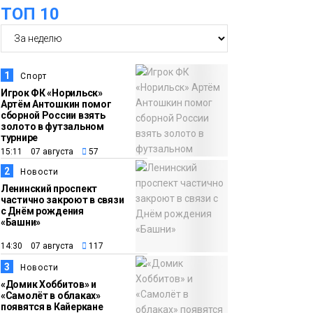
ТОП 10
пациентов с
медучреждениями
запустили в регионе
Здоровье
1
Спорт
10:25
Исправленная дата в
Игрок ФК «Норильск»
Артём Антошкин помог
трудовой книжке
сборной России взять
стоила норильчанке 9
золото в футзальном
турнире
месяцев стажа
Общество
15:11 07 августа
57
2
Новости
09:36
Жителей Норильска
Ленинский проспект
частично закроют в связи
обвиняют в
с Днём рождения
организации
«Башни»
подпольного казино
Новости
14:30 07 августа
117
3
Новости
18:25
От короткого
«Домик Хоббитов» и
«Самолёт в облаках»
06 августа
замыкания до
появятся в Кайеркане