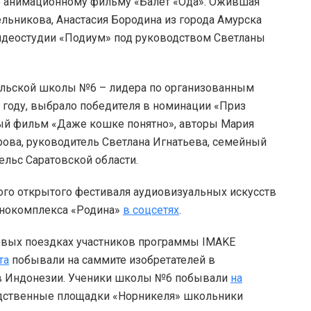
о анимационному фильму «Балет «Ода». Ожившая
ельникова, Анастасия Бородина из города Амурска
видеостудии «Подиум» под руководством Светланы
ильской школы №6 – лидера по организованным
году, выбрало победителя в номинации «Приз
ный фильм «Даже кошке понятно», авторы Мария
ова, руководитель Светлана Игнатьева, семейный
ельс Саратовской области.
ого открытого фестиваля аудиовизуальных искусств
инокомплекса «Родина»
в соцсетях
.
овых поездках участников программы IMAKE
та
побывали на саммите изобретателей в
 в Индонезии. Ученики школы №6 побывали
на
одственные площадки «Норникеля» школьники