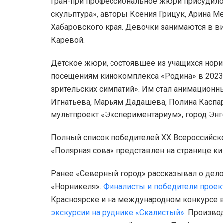
Гран-при профессиональное жюри присудил
скульптура», авторы Ксения Грицук, Арина М
Хабаровского края. Девочки занимаются в 
Каревой.
Детское жюри, состоявшее из учащихся нор
посещениям кинокомплекса «Родина» в 2023 
зрительских симпатий». Им стал анимацион
Игнатьева, Марьям Дадашева, Полина Каспар
мультпроект «Экспериментариум», город Энг
Полный список победителей XX Всероссийск
«Полярная сова» представлен на странице к
Ранее «Северный город» рассказывал о дел
«Норникеля».
Финалисты и победители проек
Красноярске и на международном конкурсе
экскурсии на руднике «Скалистый»
. Произв