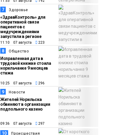
11:53 07 августа
192
7
Здоровье
«ЗдравКонтроль» для
оперативной связи
пациентов с
медучреждениями
запустили в регионе
11:10 07 августа
223
8
Общество
Исправленная дата в
трудовой книжке стоила
норильчанке 9 месяцев
стажа
10:25 07 августа
296
9
Новости
Жителей Норильска
обвиняют в организации
подпольного казино
09:36 07 августа
297
10
Происшествия