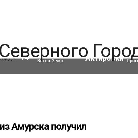
Влажность:
82
%
Акти
14
°C
Ветер:
2
м/с
Прог
из Амурска получил