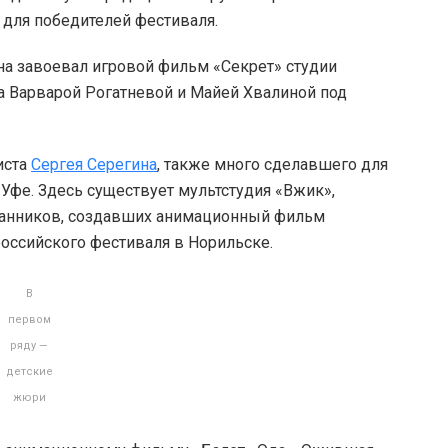
д для победителей фестиваля.
на завоевал игровой фильм «Секрет» студии
а Варварой Рогатневой и Майей Хвалиной под
иста
Сергея Серегина
, также много сделавшего для
Уфе. Здесь существует мультстудия «Вжик»,
итанников, создавших анимационный фильм
российского фестиваля в Норильске.
В
первом
ряду —
детские
жюри