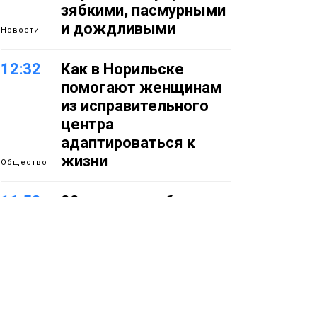
зябкими, пасмурными
и дождливыми
Новости
12:32
Как в Норильске
помогают женщинам
из исправительного
центра
адаптироваться к
жизни
Общество
11:53
22 земских работника
культуры отправятся
в малые города и сёла
региона
Культура
11:10
«ЗдравКонтроль» для
оперативной связи