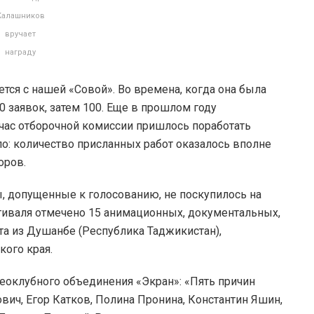
Калашников
вручает
награду
тся с нашей «Совой». Во времена, когда она была
70 заявок, затем 100. Еще в прошлом году
йчас отборочной комиссии пришлось поработать
о: количество присланных работ оказалось вполне
оров.
 допущенные к голосованию, не поскупилось на
тиваля отмечено 15 анимационных, документальных,
а из Душанбе (Республика Таджикистан),
кого края.
еоклубного объединения «Экран»: «Пять причин
вич, Егор Катков, Полина Пронина, Константин Яшин,