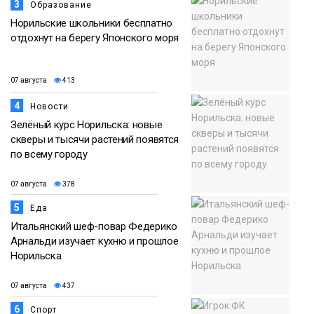
3
Образование
Норильские школьники бесплатно
отдохнут на берегу Японского моря
07 августа
413
4
Новости
Зелёный курс Норильска: новые
скверы и тысячи растений появятся
по всему городу
07 августа
378
5
Еда
Итальянский шеф-повар Федерико
Арнальди изучает кухню и прошлое
Норильска
07 августа
437
6
Спорт