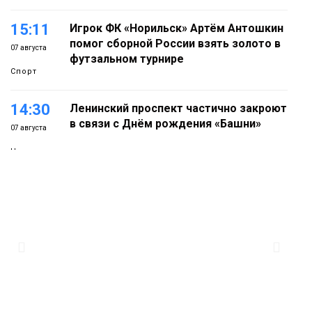
15:11
Игрок ФК «Норильск» Артём Антошкин
помог сборной России взять золото в
07 августа
футзальном турнире
Спорт
14:30
Ленинский проспект частично закроют
в связи с Днём рождения «Башни»
07 августа
Новости
13:59
«Домик Хоббитов» и «Самолёт в
облаках» появятся в Кайеркане
07 августа
Новости
13:08
Предстоящие выходные в Норильске
будут зябкими, пасмурными и
07 августа
дождливыми
Новости