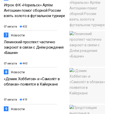
Игрок ФК «Норильск» Артём
Антошкин помог сборной России
взять золото в футзальном турнире
07 августа
432
7
Новости
Ленинский проспект частично
закроют в связи с Днём рождения
«Башни»
07 августа
440
8
Новости
«Домик Хоббитов» и «Самолёт в
облаках» появятся в Кайеркане
07 августа
419
9
Новости